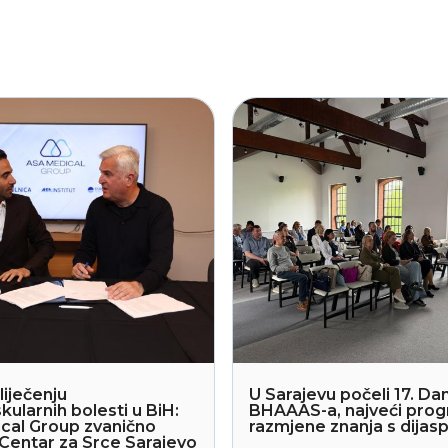
liječenju
U Sarajevu počeli 17. Dan
kularnih bolesti u BiH:
BHAAAS-a, najveći pro
cal Group zvanično
razmjene znanja s dija
Centar za Srce Sarajevo