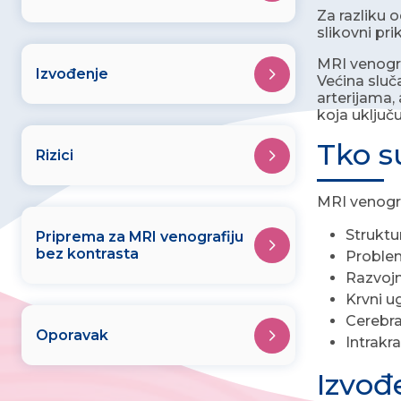
Za razliku 
slikovni pr
MRI venogra
Izvođenje
Većina sluč
arterijama,
koja uključ
Tko s
Rizici
MRI venogra
Struktu
Priprema za MRI venografiju
bez kontrasta
Problem
Razvojn
Krvni u
Cerebr
Oporavak
Intrakra
Izvođ