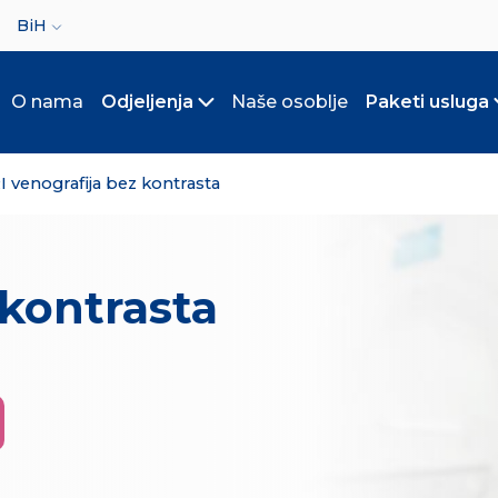
ct your language
BiH
O nama
Odjeljenja
Naše osoblje
Paketi usluga
Toggle submenu
 venografija bez kontrasta
 kontrasta