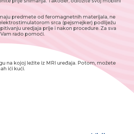
lonite prije snimanja. Također, odložite svoj mobilni
a imaju predmete od feromagnetnih materijala, ne
 elektrostimulatorom srca (pejsmejker) podliježu
spitivanju uredjaja prije i nakon procedure. Za sva
e Vam rado pomoći.
gu na kojoj ležite iz MRI uređaja. Potom, možete
h ići kući.