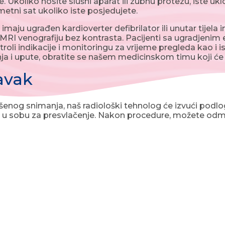
. Ukoliko nosite slušni aparat ili zubnu protezu, iste uk
metni sat ukoliko iste posjedujete.
imaju ugrađen kardioverter defibrilator ili unutar tijel
i MRI venografiju bez kontrasta. Pacijenti sa ugradjenim
roli indikacije i monitoringu za vrijeme pregleda kao i i
nja i upute, obratite se našem medicinskom timu koji ć
avak
enog snimanja, naš radiološki tehnolog će izvući podlo
ići u sobu za presvlačenje. Nakon procedure, možete odma