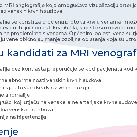
od MRI angiografije koja omogućava vizualizaciju arterij
ikaz venskih krvnih sudova.
fija se koristi za procjenu protoka krvi u venama i može
ajeva ozbiljnih bolesti krvnih žila, kao što su moždani u
 a ne problemima s venama. Općenito, bolesti vena su rj
uju vene obično su manje ozbiljna od stanja koja su uzr
u kandidati za MRI venograf
fija bez kontrasta preporučuje se kod pacijenata kod k
rne abnormalnosti venskih krvnih sudova
i s protokom krvi kroz vene mozga
e anomalije
grušci koji utječu na venske, a ne arterijske krvne sudove
alna venska tromboza
nijalna hipertenzija
enje