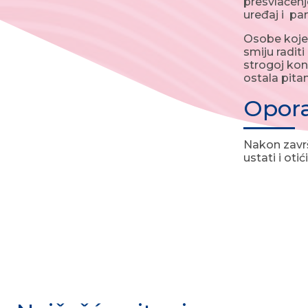
presvlačenje
uređaj i pa
Osobe koje 
smiju radit
strogoj kont
ostala pita
Opor
Nakon završ
ustati i ot