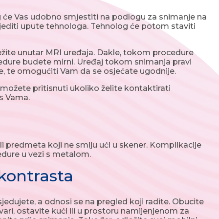
g će Vas udobno smjestiti na podlogu za snimanje na
lijediti upute tehnologa. Tehnolog će potom staviti
ežite unutar MRI uređaja. Dakle, tokom procedure
ocedure budete mirni. Uređaj tokom snimanja pravi
ove, te omogućiti Vam da se osjećate ugodnije.
ožete pritisnuti ukoliko želite kontaktirati
 s Vama.
predmeta koji ne smiju ući u skener. Komplikacije
edure u vezi s metalom.
kontrasta
dujete, a odnosi se na pregled koji radite. Obucite
ri, ostavite kući ili u prostoru namijenjenom za