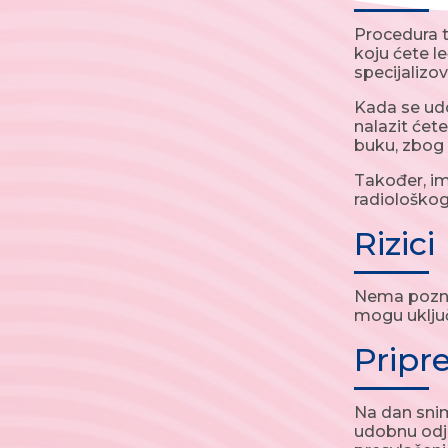
Procedura t
koju ćete l
specijalizov
Kada se udo
nalazit ćet
buku, zbog 
Također, im
radiološkog
Rizici
Nema poznat
mogu uključ
Pripr
Na dan snim
udobnu odje