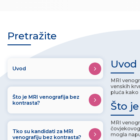
Pretražite
Uvod
Uvod
MRI venogra
venskih krv
pluća kako 
Što je MRI venografija bez
kontrasta?
Što j
MRI venogra
čovjekovog 
Tko su kandidati za MRI
mogla napun
venografiju bez kontrasta?