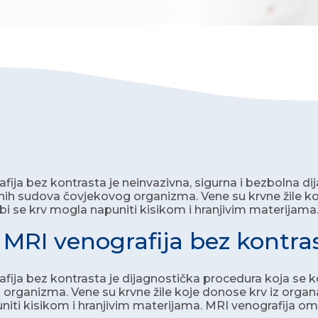
fija bez kontrasta je neinvazivna, sigurna i bezbolna dij
nih sudova čovjekovog organizma. Vene su krvne žile koje
bi se krv mogla napuniti kisikom i hranjivim materijama
e MRI venografija bez kontra
fija bez kontrasta je dijagnostička procedura koja se ko
organizma. Vene su krvne žile koje donose krv iz organa 
iti kisikom i hranjivim materijama. MRI venografija om