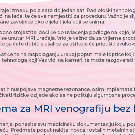
raje između pola sata do jedan sat. Radiološki tehnolo
eći na leđa, te će sve namjestiti za proceduru. Važno je s
ane zavojnice oko dijela tijela koji se snima.
bno smjestite, doći će do uvlačenja podloge na kojoj l
e se unutar MRI uređaja. Vrlo je važno da za vrijeme pr
toga ćete dobiti slušalice za uši koje će prigušiti zvuk
at će te na raspolaganju uređaj poput male loptice koji m
 tehnologa koji Vas vidi na kameri, te može razgovarati
ih nuspojava magnetne rezonance, osim implantata ili 
ivati fizičke ozljede ako se ne poštuju sigurnosne proc
ema za MRI venografiju bez 
anja, ponesite svu medicinsku dokumentaciju koju posje
ću. Predmete poput nakita, novca i ostalih metalnih stva