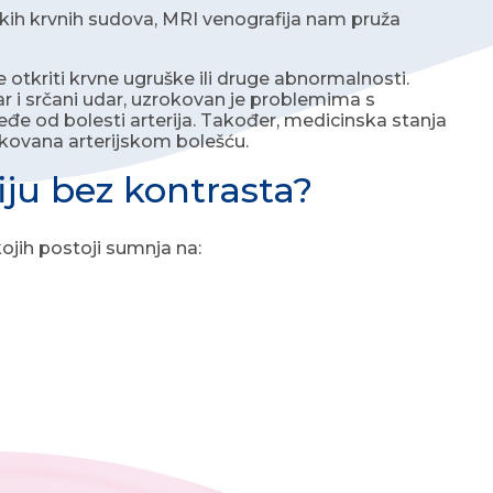
skih krvnih sudova, MRI venografija nam pruža
 otkriti krvne ugruške ili druge abnormalnosti.
dar i srčani udar, uzrokovan je problemima s
eđe od bolesti arterija. Također, medicinska stanja
okovana arterijskom bolešću.
iju bez kontrasta?
ojih postoji sumnja na: