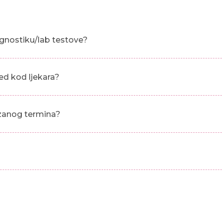
gnostiku/lab testove?
ed kod ljekara?
azanog termina?