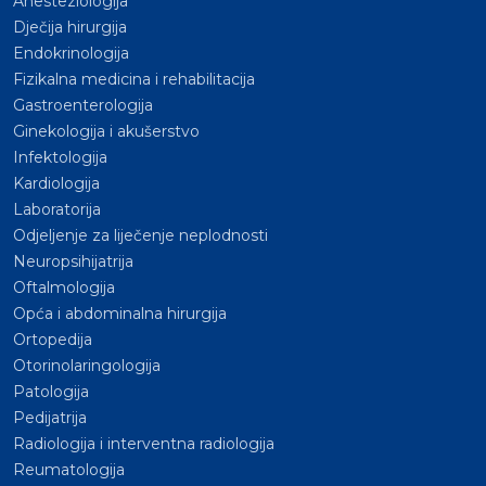
Anesteziologija
Dječija hirurgija
Endokrinologija
Fizikalna medicina i rehabilitacija
Gastroenterologija
Ginekologija i akušerstvo
Infektologija
Kardiologija
Laboratorija
Odjeljenje za liječenje neplodnosti
Neuropsihijatrija
Oftalmologija
Opća i abdominalna hirurgija
Ortopedija
Otorinolaringologija
Patologija
Pedijatrija
Radiologija i interventna radiologija
Reumatologija