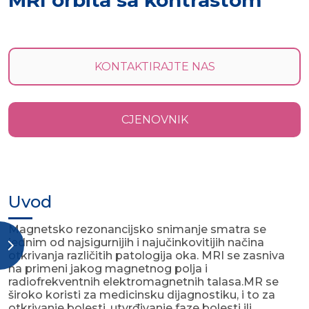
MRI orbita sa kontrastom
KONTAKTIRAJTE NAS
CJENOVNIK
Uvod
Magnetsko rezonancijsko snimanje smatra se
jednim od najsigurnijih i najučinkovitijih načina
otkrivanja različitih patologija oka. MRI se zasniva
na primeni jakog magnetnog polja i
radiofrekventnih elektromagnetnih talasa.MR se
široko koristi za medicinsku dijagnostiku, i to za
otkrivanje bolesti, utvrđivanje faze bolesti ili