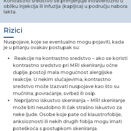
Kontrastno sredstvo se primjenjuje intravenozno u
obliku injekcija ili infuzija (kapljica) u području nabora
lakta.
Rizici
Nuspojave, koje se eventualno mogu pojaviti, kada
je u pitanju ovakav postupak su:
Reakcije na kontrastno sredstvo – ako se koristi
kontrastno sredstvo pri MRI skeniranju očne
duplje, postoji mala mogućnost alergijske
reakcije. U nekim slučajevima, kontrastno
sredstvo može izazvati nuspojave kao što su
mučnina, povraćanje, svrbež ili osip.
Neprijatno iskustvo skeniranja – MRI skeniranje
može biti neudobno ili čak strašno iskustvo za
neke ljude. Osobe koje pate od klaustrofobije,
anksioznosti ili nekih drugih fobija mogu imati
poteškoća s postupkom skeniranja.