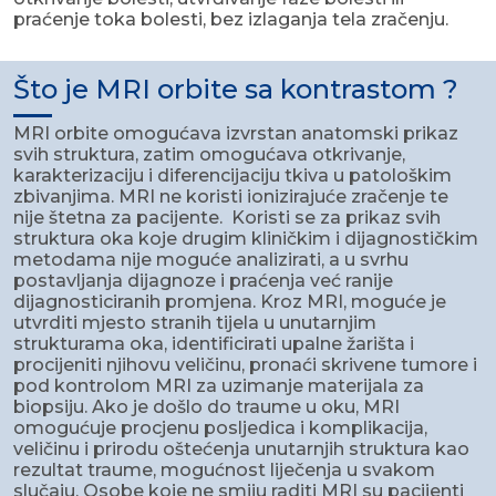
praćenje toka bolesti, bez izlaganja tela zračenju.
Što je MRI orbite sa kontrastom ?
MRI orbite omogućava izvrstan anatomski prikaz
svih struktura, zatim omogućava otkrivanje,
karakterizaciju i diferencijaciju tkiva u patološkim
zbivanjima. MRI ne koristi ionizirajuće zračenje te
nije štetna za pacijente. Koristi se za prikaz svih
struktura oka koje drugim kliničkim i dijagnostičkim
metodama nije moguće analizirati, a u svrhu
postavljanja dijagnoze i praćenja već ranije
dijagnosticiranih promjena. Kroz MRI, moguće je
utvrditi mjesto stranih tijela u unutarnjim
strukturama oka, identificirati upalne žarišta i
procijeniti njihovu veličinu, pronaći skrivene tumore i
pod kontrolom MRI za uzimanje materijala za
biopsiju. Ako je došlo do traume u oku, MRI
omogućuje procjenu posljedica i komplikacija,
veličinu i prirodu oštećenja unutarnjih struktura kao
rezultat traume, mogućnost liječenja u svakom
slučaju. Osobe koje ne smiju raditi MRI su pacijenti