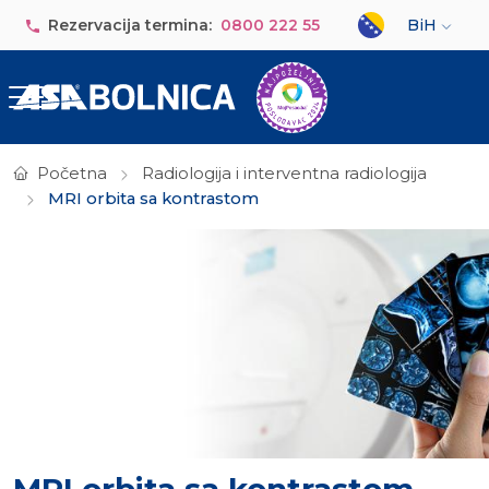
Skip to main content
Select your lan
Rezervacija termina:
0800 222 55
BiH
Početna
Radiologija i interventna radiologija
MRI orbita sa kontrastom