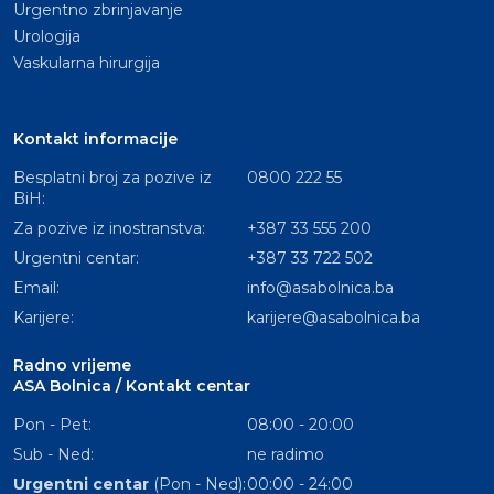
Urgentno zbrinjavanje
Urologija
Vaskularna hirurgija
Kontakt informacije
Besplatni broj za pozive iz
0800 222 55
BiH:
Za pozive iz inostranstva:
+387 33 555 200
Urgentni centar:
+387 33 722 502
Email:
info@asabolnica.ba
Karijere:
karijere@asabolnica.ba
Radno vrijeme
ASA Bolnica / Kontakt centar
Pon - Pet:
08:00 - 20:00
Sub - Ned:
ne radimo
Urgentni centar
(Pon - Ned):
00:00 - 24:00