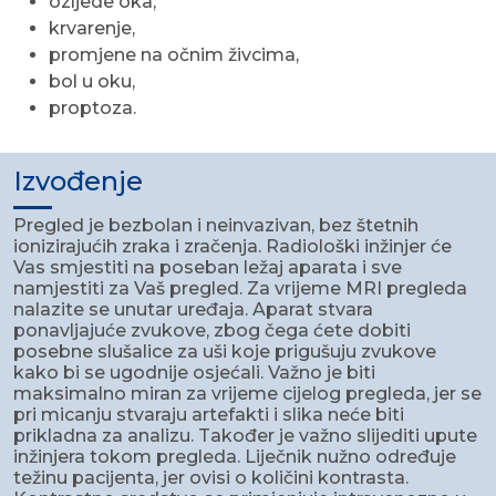
ozljede oka,
krvarenje,
promjene na očnim živcima,
bol u oku,
proptoza.
Izvođenje
Pregled je bezbolan i neinvazivan, bez štetnih
ionizirajućih zraka i zračenja. Radiološki inžinjer će
Vas smjestiti na poseban ležaj aparata i sve
namjestiti za Vaš pregled. Za vrijeme MRI pregleda
nalazite se unutar uređaja. Aparat stvara
ponavljajuće zvukove, zbog čega ćete dobiti
posebne slušalice za uši koje prigušuju zvukove
kako bi se ugodnije osjećali. Važno je biti
maksimalno miran za vrijeme cijelog pregleda, jer se
pri micanju stvaraju artefakti i slika neće biti
prikladna za analizu. Također je važno slijediti upute
inžinjera tokom pregleda. Liječnik nužno određuje
težinu pacijenta, jer ovisi o količini kontrasta.