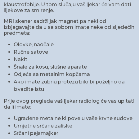
klaustrofobije. U tom slučaju vaš ljekar će vam dati
lijekove za smirenje.
MRI skener sadrži jak magnet pa neki od
izbjegavajte da u sa sobom imate neke od sljedećih
predmeta:
Olovke, naočale
Ručne satove
Nakit
Šnale za kosu, slušne aparate
Odjeća sa metalnim kopčama
Ako imate zubnu protezu bilo bi poželjno da
izvadite istu
Prije ovog pregleda vaš ljekar radiolog će vas upitati
da li imate:
Ugrađene metalne klipove u vaše krvne sudove
Umjetne srčane zaliske
Srčani pejsmajker