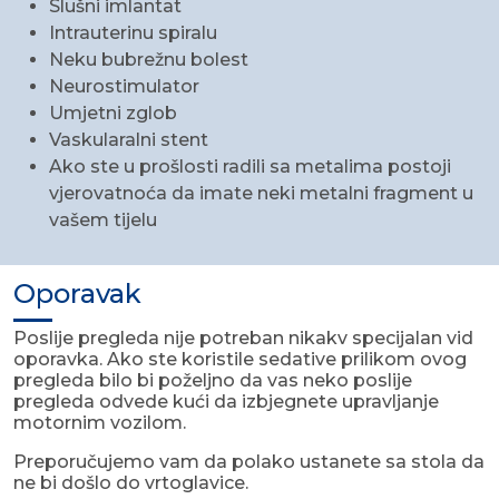
Slušni imlantat
Intrauterinu spiralu
Neku bubrežnu bolest
Neurostimulator
Umjetni zglob
Vaskularalni stent
Ako ste u prošlosti radili sa metalima postoji
vjerovatnoća da imate neki metalni fragment u
vašem tijelu
Oporavak
Poslije pregleda nije potreban nikakv specijalan vid
oporavka. Ako ste koristile sedative prilikom ovog
pregleda bilo bi poželjno da vas neko poslije
pregleda odvede kući da izbjegnete upravljanje
motornim vozilom.
Preporučujemo vam da polako ustanete sa stola da
ne bi došlo do vrtoglavice.