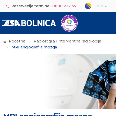
Skip to main content
Select your lan
Rezervacija termina:
0800 222 55
BiH
Početna
Radiologija i interventna radiologija
MRI angiografija mozga