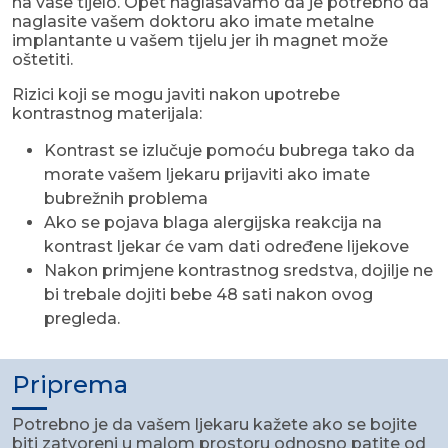
na vaše tijelo. Opet naglašavamo da je potrebno da
naglasite vašem doktoru ako imate metalne
implantante u vašem tijelu jer ih magnet može
oštetiti.
Rizici koji se mogu javiti nakon upotrebe
kontrastnog materijala:
Kontrast se izlučuje pomoću bubrega tako da
morate vašem ljekaru prijaviti ako imate
bubrežnih problema
Ako se pojava blaga alergijska reakcija na
kontrast ljekar će vam dati određene lijekove
Nakon primjene kontrastnog sredstva, dojilje ne
bi trebale dojiti bebe 48 sati nakon ovog
pregleda.
Priprema
Potrebno je da vašem ljekaru kažete ako se bojite
biti zatvoreni u malom prostoru odnosno patite od