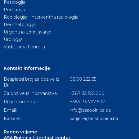
Patologija
Pedijatrija
Radiologija i interventna radiologija
Reumatologija
Urgentno zbrinjavanje
Urologija
Vaskularna hirurgija
Kontakt informacije
Besplatni broj za pozive iz
0800 222 55
BiH:
Za pozive iz inostranstva:
+387 33 555 200
Urgentni centar:
+387 33 722 502
Email:
info@asabolnica.ba
Karijere:
karijere@asabolnica.ba
Radno vrijeme
ASA Bolnica / Kontakt centar