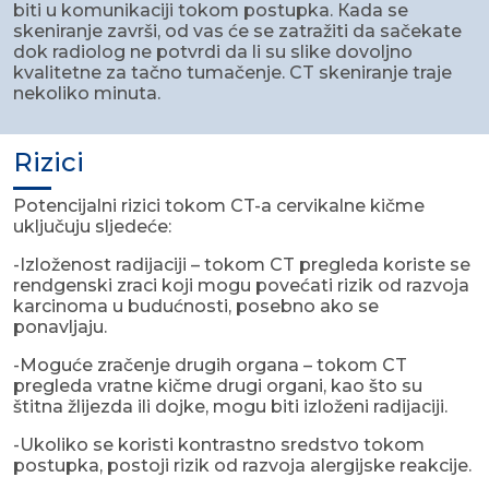
biti u komunikaciji tokom postupka. Кada se
skeniranje završi, od vas će se zatražiti da sačekate
dok radiolog ne potvrdi da li su slike dovoljno
kvalitetne za tačno tumačenje. CT skeniranje traje
nekoliko minuta.
Rizici
Potencijalni rizici tokom CT-a cervikalne kičme
uključuju sljedeće:
-Izloženost radijaciji – tokom CT pregleda koriste se
rendgenski zraci koji mogu povećati rizik od razvoja
karcinoma u budućnosti, posebno ako se
ponavljaju.
-Moguće zračenje drugih organa – tokom CT
pregleda vratne kičme drugi organi, kao što su
štitna žlijezda ili dojke, mogu biti izloženi radijaciji.
-Ukoliko se koristi kontrastno sredstvo tokom
postupka, postoji rizik od razvoja alergijske reakcije.