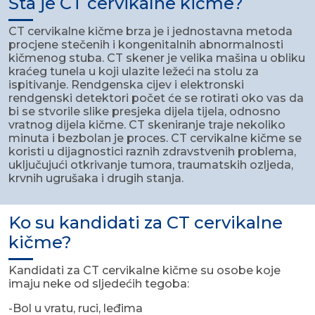
Šta je CT cervikalne kičme?
CT cervikalne kičme brza je i jednostavna metoda
procjene stečenih i kongenitalnih abnormalnosti
kičmenog stuba. CT skener je velika mašina u obliku
kraćeg tunela u koji ulazite ležeći na stolu za
ispitivanje. Rendgenska cijev i elektronski
rendgenski detektori počet će se rotirati oko vas da
bi se stvorile slike presjeka dijela tijela, odnosno
vratnog dijela kičme. CT skeniranje traje nekoliko
minuta i bezbolan je proces. CT cervikalne kičme se
koristi u dijagnostici raznih zdravstvenih problema,
uključujući otkrivanje tumora, traumatskih ozljeda,
krvnih ugrušaka i drugih stanja.
Ko su kandidati za CT cervikalne
kičme?
Kandidati za CT cervikalne kičme su osobe koje
imaju neke od sljedećih tegoba:
-Bol u vratu, ruci, leđima