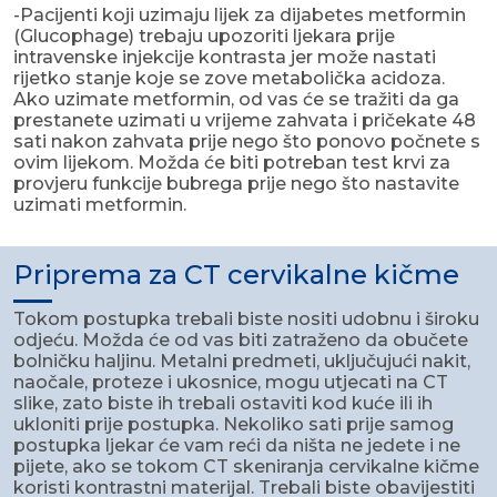
-Pacijenti koji uzimaju lijek za dijabetes metformin
(Glucophage) trebaju upozoriti ljekara prije
intravenske injekcije kontrasta jer može nastati
rijetko stanje koje se zove metabolička acidoza.
Ako uzimate metformin, od vas će se tražiti da ga
prestanete uzimati u vrijeme zahvata i pričekate 48
sati nakon zahvata prije nego što ponovo počnete s
ovim lijekom. Možda će biti potreban test krvi za
provjeru funkcije bubrega prije nego što nastavite
uzimati metformin.
Priprema za CT cervikalne kičme
Tokom postupka trebali biste nositi udobnu i široku
odjeću. Možda će od vas biti zatraženo da obučete
bolničku haljinu. Metalni predmeti, uključujući nakit,
naočale, proteze i ukosnice, mogu utjecati na CT
slike, zato biste ih trebali ostaviti kod kuće ili ih
ukloniti prije postupka. Nekoliko sati prije samog
postupka ljekar će vam reći da ništa ne jedete i ne
pijete, ako se tokom CT skeniranja cervikalne kičme
koristi kontrastni materijal. Trebali biste obavijestiti