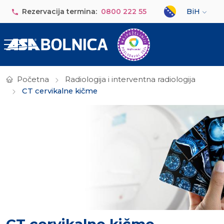
Skip to main content
Select your lan
Rezervacija termina:
0800 222 55
BiH
Početna
Radiologija i interventna radiologija
CT cervikalne kičme