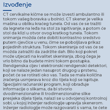
Izvođenje
CT cervikalne kičme se može izvesti ambulantno ili
tokom vašeg boravka u bolnici. CT skener je velika
mašina u obliku kraćeg tunela. Od vas će se tražiti
da legnete na leđa na stol za ispitivanje, a potom će
stol da klizi u otvor ovog kratkog tunela. Tokom
snimanja možda ćete dobiti kontrastno sredstvo
putem cjevčice u venu, čime se poboljšava prikaz
pojedinih struktura. Tokom skeniranja od vas će se
možda zatražiti da zadržite dah. Bilo koji pokret
može utjecati na kvalitet skeniranja, zbog čega je
vrlo bitno da budete mirni tokom postupka.
Rendgenska cijev i elektronski rendgenski detektori,
koji se nalaze jedan nasuprot drugog u prstenu,
počet će se rotirati oko vas. Tada se mala količina
zračenja usmjerava kroz dio tijela koji se ispituje.
Specijalni računarski program, koji obrađuje
informacije o slikama, da bi stvorio
dvodimenzionalne ili trodimenzionalne slike
presjeka dijela tijela, nalazi se u odvojenoj kontrolnoj
sobi, u kojoj inženjer radiologije upravlja skenerom.
Inženjer radiologije može razgovarati s vama, te ćete