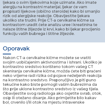
ljekara o svim lijekovima koje uzimate. Ako imate
alergiju na kontrastni materijal, ljekar će vam
propisati lijekove (obično steroide) kako bi smanjio
rizik od alergijske reakcije. Obavijestite ljekara
ukoliko ste trudni. Prije CT-a cervikalne kičme sa
kontrastom uradit ćete analizu uree i kreatinina te
nalaze štitne žlijezde iz krvi, kako bi ljekar procijenio
funkciju vaših bubrega i štitne žlijezde.
Oporavak
Nakon CT-a cervikalne kičme možete se vratiti
svojim uobičajenim aktivnostima i ishrani. Ukoliko je
kontrastno sredstvo korišteno tokom vašeg CT
skeniranja cervikalne kičme, možda ćete biti praćeni
neko vrijeme radi rizika od pojave neželjenih reakcija
na kontrastno sredstvo. Preporučljivo je piti puno
tekućine kako biste pomogli vašim bubrezima da
što prije uklone kontrastno sredstvo iz vašeg tijela.
Obavijestite svog radiologa ako osjetite svrab, otok,
osip ili otežano disanje. Ako primijetite bilo kakav
bol, crvenilo i/ili otok na mjestu intravenske