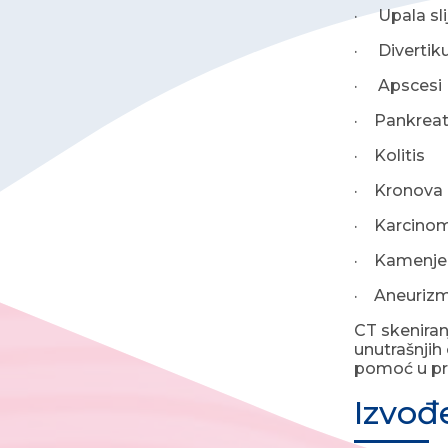
· Upala sli
· Divertikul
· Apscesi
· Pankreati
· Kolitis
· Kronova 
· Karcinomi
· Kamenje 
· Aneurizme
CT skeniran
unutrašnjih 
pomoć u pra
Izvođ