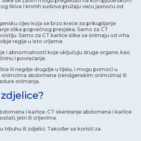
va. Slike se zatim mogu pregledati na kompjuterskom
kog tkiva i krvnih sudova pružaju veću jasnoću od
ensku cijev koja se brzo kreće za prikupljanje
eiranje slika poprečnog presjeka. Samo za CT
ostiju. Samo za CT karlice slike se snimaju od vrha
obje regije u isto vrijeme.
 i abnormalnosti koje uključuju druge organe, kao
čninu i povraćanje.
e ili negdje drugdje u tijelu, i mogu pomoći u
kim snimcima abdomena (rendgenskim snimcima) ili
ocedure snimanja.
zdjelice?
abdomena i karlice. CT skeniranje abdomena i karlice
ti, jetri ili crijevima.
trbuhu ili zdjelici. Također se koristi za