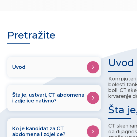
Pretražite
Uvod
Uvod
Kompjuteriz
bolesti tan
boli. CT ske
Šta je, ustvari, CT abdomena
krvarenje d
i zdjelice nativno?
Šta j
CT skeniran
Ko je kandidat za CT
da dijagnost
abdomena i zdjelice?