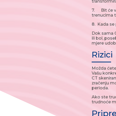
transformira
7. Bit će v
trenucima 
8. Kada se 
Dok sama C
ili bol, po
mjere udobn
Rizici
Možda ćete ž
Vašu konkret
CT skeniran
zračenju m
perioda.
Ako ste trud
trudnoće m
Prip