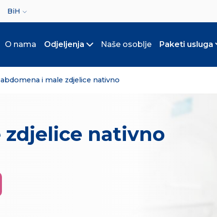
ct your language
BiH
O nama
Odjeljenja
Naše osoblje
Paketi usluga
Toggle submenu
abdomena i male zdjelice nativno
zdjelice nativno