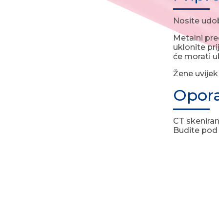
Nosite udob
Metalni pred
uklonite pri
će morati u
Žene uvijek
Opor
CT skeniran
Budite pod 