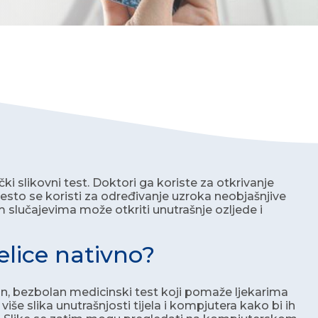
i slikovni test. Doktori ga koriste za otkrivanje
 Često se koristi za određivanje uzroka neobjašnjive
im slučajevima može otkriti unutrašnje ozljede i
elice nativno?
an, bezbolan medicinski test koji pomaže ljekarima
više slika unutrašnjosti tijela i kompjutera kako bi ih