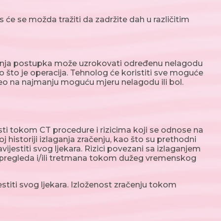
e se možda tražiti da zadržite dah u različitim
janja postupka može uzrokovati određenu nelagodu
ao što je operacija. Tehnolog će koristiti sve moguće
veo na najmanju moguću mjeru nelagodu ili bol.
risti tokom CT procedure i rizicima koji se odnose na
j historiji izlaganja zračenju, kao što su prethodni
ijestiti svog ljekara. Rizici povezani sa izlaganjem
 pregleda i/ili tretmana tokom dužeg vremenskog
jestiti svog ljekara. Izloženost zračenju tokom