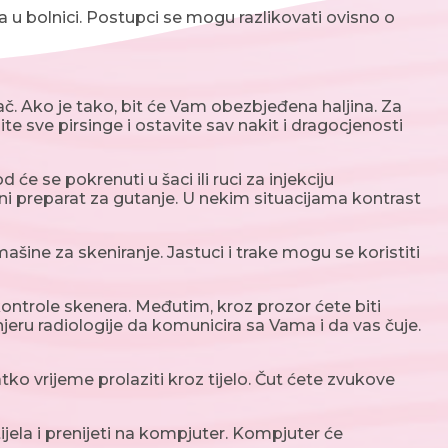
 u bolnici. Postupci se mogu razlikovati ovisno o
č. Ako je tako, bit će Vam obezbjeđena haljina. Za
ite sve pirsinge i ostavite sav nakit i dragocjenosti
e se pokrenuti u šaci ili ruci za injekciju
tni preparat za gutanje. U nekim situacijama kontrast
 mašine za skeniranje. Jastuci i trake mogu se koristiti
 kontrole skenera. Međutim, kroz prozor ćete biti
jeru radiologije da komunicira sa Vama i da vas čuje.
o vrijeme prolaziti kroz tijelo. Čut ćete zvukove
jela i prenijeti na kompjuter. Kompjuter će