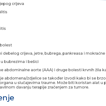
jepog crijeva
itis
tis
bolest
 debelog crijeva, jetre, bubrega, pankreasa i mokraćne
u bubrezima i bešici
 abdominalne aorte (AAA) i druge bolesti krvnih žila kao
je abdomena/zdjelice se također izvodi kako bi se brzo ide
organa u slučajevima traume. Može biti koristan alat u pl
vilnom davanju terapije zračenjem za tumore.
enje