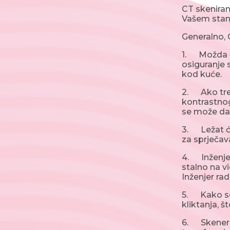
CT skeniran
Vašem stanj
Generalno, 
1. Možda će
osiguranje s
kod kuće.
2. Ako treba
kontrastnog
se može dat
3. Ležat ćet
za sprječa
4. Inženjer 
stalno na v
Inženjer rad
5. Kako se 
kliktanja, š
6. Skener ć