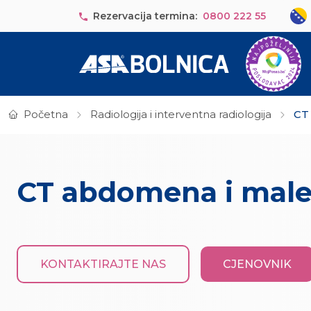
Skip to main content
Sele
Rezervacija termina:
0800 222 55
Početna
Radiologija i interventna radiologija
CT 
CT abdomena i male 
KONTAKTIRAJTE NAS
CJENOVNIK