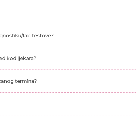
gnostiku/lab testove?
ed kod ljekara?
azanog termina?