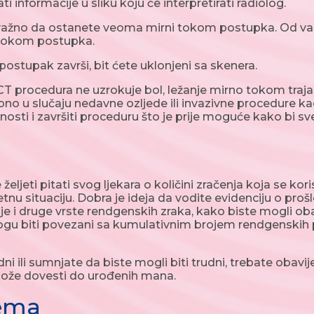
ti informacije u sliku koju će interpretirati radiolog.
ažno da ostanete veoma mirni tokom postupka. Od vas ć
tokom postupka.
postupak završi, bit ćete uklonjeni sa skenera.
T procedura ne uzrokuje bol, ležanje mirno tokom tra
sebno u slučaju nedavne ozljede ili invazivne procedure k
osti i završiti proceduru što je prije moguće kako bi s
eljeti pitati svog ljekara o količini zračenja koja se ko
nu situaciju. Dobra je ideja da vodite evidenciju o prošlo
je i druge vrste rendgenskih zraka, kako biste mogli obav
ogu biti povezani sa kumulativnim brojem rendgenskih
ni ili sumnjate da biste mogli biti trudni, trebate obavi
ože dovesti do urođenih mana.
rema