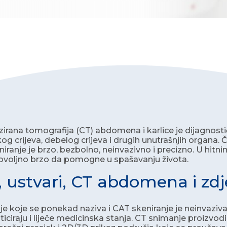
irana tomografija (CT) abdomena i karlice je dijagnostičk
kog crijeva, debelog crijeva i drugih unutrašnjih organa.
niranje je brzo, bezbolno, neinvazivno i precizno. U hitn
ovoljno brzo da pomogne u spašavanju života.
e, ustvari, CT abdomena i zdj
je koje se ponekad naziva i CAT skeniranje je neinvaziv
iciraju i liječe medicinska stanja. CT snimanje proizvodi 