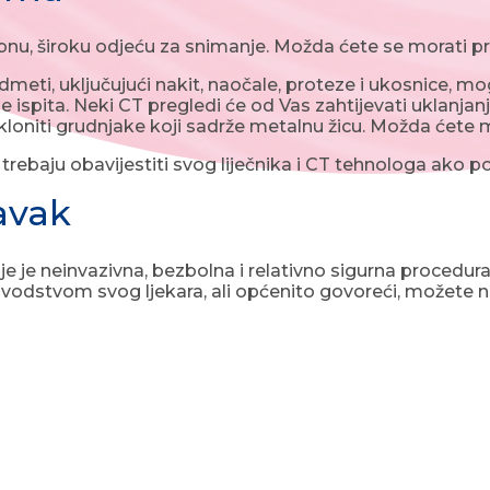
nu, široku odjeću za snimanje. Možda ćete se morati pre
meti, uključujući nakit, naočale, proteze i ukosnice, mogu
je ispita. Neki CT pregledi će od Vas zahtijevati uklanja
kloniti grudnjake koji sadrže metalnu žicu. Možda ćete m
 trebaju obavijestiti svog liječnika i CT tehnologa ako 
avak
je je neinvazivna, bezbolna i relativno sigurna procedura.
vodstvom svog ljekara, ali općenito govoreći, možete n