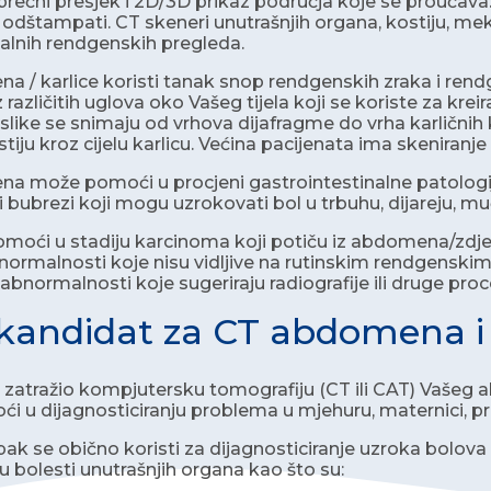
prečni presjek i 2D/3D prikaz područja koje se prouča
i odštampati. CT skeneri unutrašnjih organa, kostiju, me
alnih rendgenskih pregleda.
 / karlice koristi tanak snop rendgenskih zraka i rendg
 različitih uglova oko Vašeg tijela koji se koriste za kr
ike se snimaju od vrhova dijafragme do vrha karličnih k
stiju kroz cijelu karlicu. Većina pacijenata ima skeniranje 
 može pomoći u procjeni gastrointestinalne patologije
 i bubrezi koji mogu uzrokovati bol u trbuhu, dijareju, mu
oći u stadiju karcinoma koji potiču iz abdomena/zdjelic
bnormalnosti koje nisu vidljive na rutinskim rendgens
u abnormalnosti koje sugeriraju radiografije ili druge pr
 kandidat za CT abdomena i 
je zatražio kompjutersku tomografiju (CT ili CAT) Vašeg 
u dijagnosticiranju problema u mjehuru, maternici, prosta
k se obično koristi za dijagnosticiranje uzroka bolova u 
ju bolesti unutrašnjih organa kao što su: