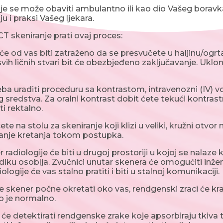
je se može obaviti ambulantno ili kao dio Vašeg boravka
u i praksi Vašeg ljekara.
CT skeniranje prati ovaj proces:
 od vas biti zatraženo da se presvučete u haljinu/ogrta
vih ličnih stvari bit će obezbjeđeno zaključavanje. Uklon
 uraditi proceduru sa kontrastom, intravenozni (IV) vod ć
 sredstva. Za oralni kontrast dobit ćete tekući kontras
i rektalno.
e na stolu za skeniranje koji klizi u veliki, kružni otvor
vanje kretanja tokom postupka.
radiologije će biti u drugoj prostoriji u kojoj se nalaze
idiku osoblja. Zvučnici unutar skenera će omogućiti inžen
iologije će vas stalno pratiti i biti u stalnoj komunikaciji.
skener počne okretati oko vas, rendgenski zraci će kratk
to je normalno.
e detektirati rendgenske zrake koje apsorbiraju tkiva ti