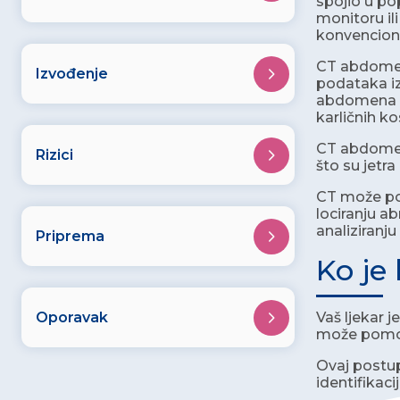
spojio u po
monitoru il
konvencion
CT abdomena
Izvođenje
podataka iz
abdomena sl
karličnih ko
CT abdomena
Rizici
što su jetra
CT može pom
lociranju a
analiziranj
Priprema
Ko je
Oporavak
Vaš ljekar 
može pomoći 
Ovaj postupa
identifikaci