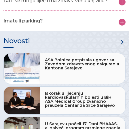
Da li se mogu liječiti na zdravstvenu knjižicu?
Imate li parking?
Novosti
ASA Bolnica potpisala ugovor sa
Zavodom zdravstvenog osiguranja
Kantona Sarajevo
Iskorak u liječenju
kardiovaskularnih bolesti u BiH:
ASA Medical Group zvanično
preuzela Centar za Srce Sarajevo
U Sarajevu počeli 17. Dani BHAAAS-
a, najveći program razmjene znanja