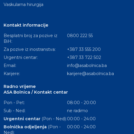
Vaskularna hirurgija
Kontakt informacije
Besplatni broj za pozive iz
0800 222 55
BiH:
Za pozive iz inostranstva:
+387 33 555 200
Urgentni centar:
+387 33 722 502
Email:
info@asabolnica.ba
Karijere:
karijere@asabolnica.ba
Radno vrijeme
ASA Bolnica / Kontakt centar
Pon - Pet:
08:00 - 20:00
Sub - Ned:
ne radimo
Urgentni centar
(Pon - Ned):
00:00 - 24:00
Bolnička odjeljenja
(Pon -
00:00 - 24:00
Ned):