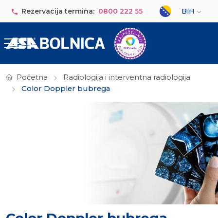
Skip to main content
Select your lan
Rezervacija termina:
0800 222 55
BiH
Početna
Radiologija i interventna radiologija
Color Doppler bubrega