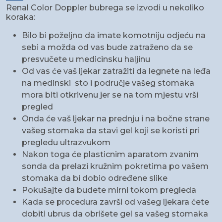
Renal Color Doppler bubrega se izvodi u nekoliko
koraka:
Bilo bi poželjno da imate komotniju odjeću na
sebi a možda od vas bude zatraženo da se
presvučete u medicinsku haljinu
Od vas će vaš ljekar zatražiti da legnete na leđa
na medinski sto i područje vašeg stomaka
mora biti otkrivenu jer se na tom mjestu vrši
pregled
Onda će vaš ljekar na prednju i na bočne strane
vašeg stomaka da stavi gel koji se koristi pri
pregledu ultrazvukom
Nakon toga će plasticnim aparatom zvanim
sonda da prelazi kružnim pokretima po vašem
stomaka da bi dobio određene slike
Pokušajte da budete mirni tokom pregleda
Kada se procedura završi od vašeg ljekara ćete
dobiti ubrus da obrišete gel sa vašeg stomaka