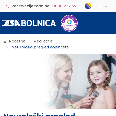
Skip to main content
Select your lan
Rezervacija termina:
0800 222 55
BiH
Početna
Pedijatrija
Neurološki pregled dojenčeta