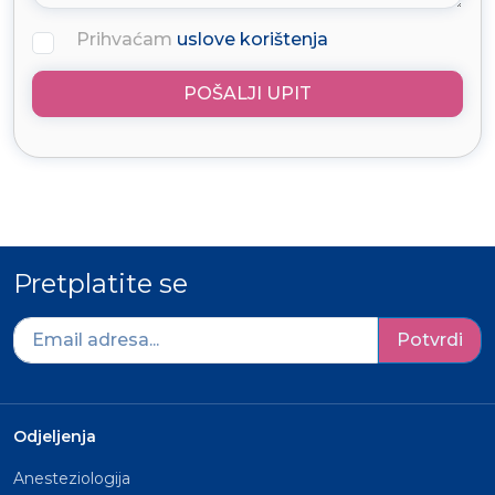
Prihvaćam
uslove korištenja
POŠALJI UPIT
Pretplatite se
Potvrdi
Odjeljenja
Anesteziologija