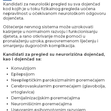
Kandidati za neurološki pregled su sva dojenčad
kod kojih je u toku fizikalnog pregleda uočena
nepravilnost u očekivanom neurološkom odgovoru
dojenčeta.
Oštećenje nervnog sistema može uzrokovati
kašnjenje u normalnom razvoju i funkcionisanju
djeteta, a rano otkrivanje može pomoći u
pronalaženju uzroka, pravovremenom liječenju i
smanjenju dugoročnih komplikacija.
Kandidati za pregled su neurorizična dojenčad,
kao i dojenčad sa:
Konvulzijom
Epilepsijom
Neepileptičkim paroksizmalnim poremećajem
Cerebrovaskularnim poremećajem (glavobolja,
vrtoglavica)
Demijalinizacijskim poremećajima
Neuromišićnim poremećajima
Usporenim psihomotornim razvojem