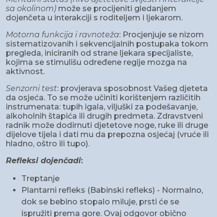
sa okolinom)
može se procijeniti gledanjem
dojenčeta u interakciji s roditeljem i ljekarom.
Motorna funkcija i ravnoteža
: Procjenjuje se nizom
sistematizovanih i sekvencijalnih postupaka tokom
pregleda, iniciranih od strane ljekara specijaliste,
kojima se stimulišu određene regije mozga na
aktivnost.
Senzorni test
: provjerava sposobnost Vašeg djeteta
da osjeća. To se može učiniti korištenjem različitih
instrumenata: tupih igala, viljuški za podešavanje,
alkoholnih štapića ili drugih predmeta. Zdravstveni
radnik može dodirnuti djetetove noge, ruke ili druge
dijelove tijela i dati mu da prepozna osjećaj (vruće ili
hladno, oštro ili tupo).
Refleksi dojenčadi
:
Treptanje
Plantarni refleks (Babinski refleks) - Normalno,
dok se bebino stopalo miluje, prsti će se
ispružiti prema gore. Ovaj odgovor obično