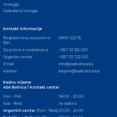
Urologija
Vaskularna hirurgija
Kontakt informacije
Besplatni broj za pozive iz
0800 222 55
BiH:
Za pozive iz inostranstva:
+387 33 555 200
Urgentni centar:
+387 33 722 502
Email:
info@asabolnica.ba
Karijere:
karijere@asabolnica.ba
Radno vrijeme
ASA Bolnica / Kontakt centar
Pon - Pet:
08:00 - 20:00
Sub - Ned:
ne radimo
Urgentni centar
(Pon - Ned):
00:00 - 24:00