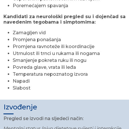
Poremećajem spavanja
Kandidati za neurološki pregled su i dojenčad sa
navedenim tegobama i simptomima:
Zamagljen vid
Promjena ponašanja
Promjena ravnoteže ili koordinacije
Utrnulost ili trnci u rukama ili nogama
Smanjenje pokreta ruku ili nogu
Povreda glave, vrata ili leđa
Temperatura nepoznatog izvora
Napadi
Slabost
Izvođenje
Pregled se izvodi na sljedeći način:
Mentalni status (nivo djetetove svijesti i interakcije