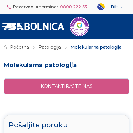
Skip to main content
Select your lan
Rezervacija termina:
0800 222 55
BiH
Početna
Patologija
Molekularna patologija
Molekularna patologija
KONTAKTIRAJTE NAS
Pošaljite poruku