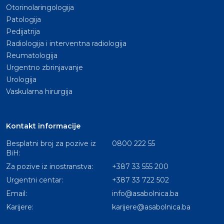
Otorinolaringologija
Patologija
Pedijatrija
Radiologija i interventna radiologija
Reumatologija
Urgentno zbrinjavanje
Urologija
Vaskularna hirurgija
Kontakt informacije
Besplatni broj za pozive iz
0800 222 55
BiH:
Za pozive iz inostranstva:
+387 33 555 200
Urgentni centar:
+387 33 722 502
Email:
info@asabolnica.ba
Karijere:
karijere@asabolnica.ba