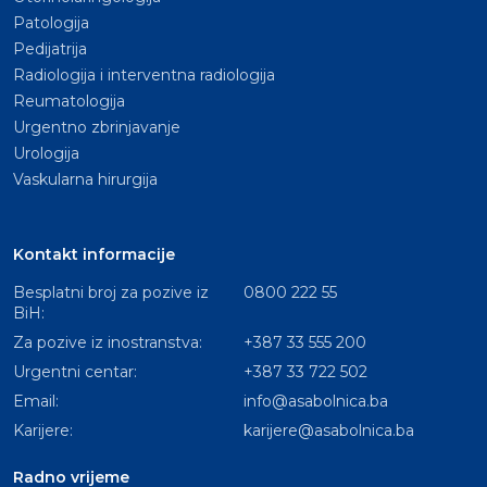
Patologija
Pedijatrija
Radiologija i interventna radiologija
Reumatologija
Urgentno zbrinjavanje
Urologija
Vaskularna hirurgija
Kontakt informacije
Besplatni broj za pozive iz
0800 222 55
BiH:
Za pozive iz inostranstva:
+387 33 555 200
Urgentni centar:
+387 33 722 502
Email:
info@asabolnica.ba
Karijere:
karijere@asabolnica.ba
Radno vrijeme