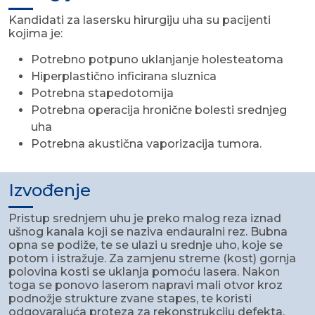
Kandidati za lasersku hirurgiju uha su pacijenti
kojima je:
Potrebno potpuno uklanjanje holesteatoma
Hiperplastično inficirana sluznica
Potrebna stapedotomija
Potrebna operacija hronične bolesti srednjeg
uha
Potrebna akustična vaporizacija tumora.
Izvođenje
Pristup srednjem uhu je preko malog reza iznad
ušnog kanala koji se naziva endauralni rez. Bubna
opna se podiže, te se ulazi u srednje uho, koje se
potom i istražuje. Za zamjenu streme (kost) gornja
polovina kosti se uklanja pomoću lasera. Nakon
toga se ponovo laserom napravi mali otvor kroz
podnožje strukture zvane stapes, te koristi
odgovarajuća proteza za rekonstrukciju defekta.