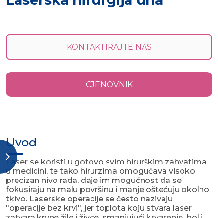
Laserska hirurgija uha
KONTAKTIRAJTE NAS
CJENOVNIK
Uvod
Laser se koristi u gotovo svim hirurškim zahvatima
u medicini, te tako hirurzima omogućava visoko
precizan nivo rada, daje im mogućnost da se
fokusiraju na malu površinu i manje oštećuju okolno
tkivo. Laserske operacije se često nazivaju
"operacije bez krvi", jer toplota koju stvara laser
zatvara krvne žile i živce, smanjujući krvarenje, bol i