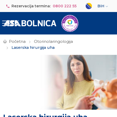
Skip to main content
Select your lan
Rezervacija termina:
0800 222 55
BiH
Početna
Otorinolaringologija
Laserska hirurgija uha