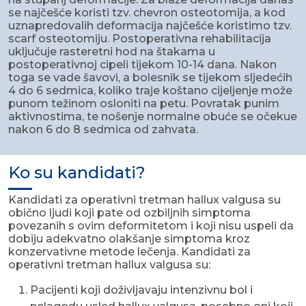
se najčešće koristi tzv. chevron osteotomija, a kod
uznapredovalih deformacija najčešće koristimo tzv.
scarf osteotomiju. Postoperativna rehabilitacija
uključuje rasteretni hod na štakama u
postoperativnoj cipeli tijekom 10-14 dana. Nakon
toga se vade šavovi, a bolesnik se tijekom sljedećih
4 do 6 sedmica, koliko traje koštano cijeljenje može
punom težinom osloniti na petu. Povratak punim
aktivnostima, te nošenje normalne obuće se očekue
nakon 6 do 8 sedmica od zahvata.
Ko su kandidati?
Kandidati za operativni tretman hallux valgusa su
obično ljudi koji pate od ozbiljnih simptoma
povezanih s ovim deformitetom i koji nisu uspeli da
dobiju adekvatno olakšanje simptoma kroz
konzervativne metode lečenja. Kandidati za
operativni tretman hallux valgusa su:
Pacijenti koji doživljavaju intenzivnu bol i