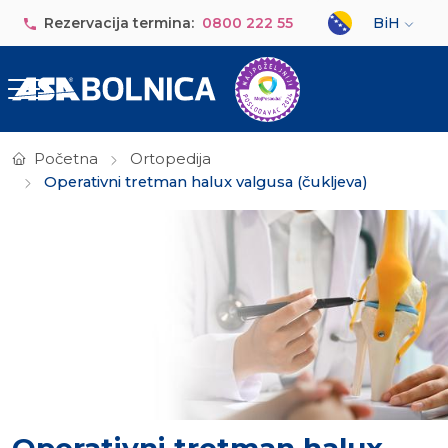
Skip to main content
Select your lan
Rezervacija termina:
0800 222 55
BiH
Početna
Ortopedija
Operativni tretman halux valgusa (čukljeva)