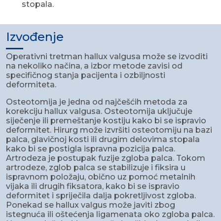
stopala.
Izvođenje
Operativni tretman hallux valgusa može se izvoditi
na nekoliko načina, a izbor metode zavisi od
specifičnog stanja pacijenta i ozbiljnosti
deformiteta.
Osteotomija je jedna od najčešćih metoda za
korekciju hallux valgusa. Osteotomija uključuje
siječenje ili premeštanje kostiju kako bi se ispravio
deformitet. Hirurg može izvršiti osteotomiju na bazi
palca, glavičnoj kosti ili drugim delovima stopala
kako bi se postigla ispravna pozicija palca.
Artrodeza je postupak fuzije zgloba palca. Tokom
artrodeze, zglob palca se stabilizuje i fiksira u
ispravnom položaju, obično uz pomoć metalnih
vijaka ili drugih fiksatora, kako bi se ispravio
deformitet i spriječila dalja pokretljivost zgloba.
Ponekad se hallux valgus može javiti zbog
istegnuća ili oštećenja ligamenata oko zgloba palca.