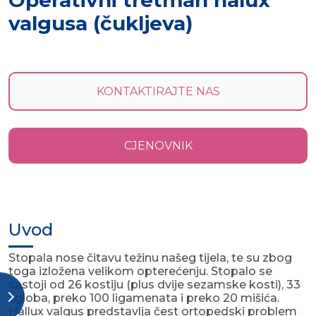
Operativni tretman halux
valgusa (čukljeva)
KONTAKTIRAJTE NAS
CJENOVNIK
Uvod
Stopala nose čitavu težinu našeg tijela, te su zbog
toga izložena velikom opterećenju. Stopalo se
sastoji od 26 kostiju (plus dvije sezamske kosti), 33
zgloba, preko 100 ligamenata i preko 20 mišića.
Hallux valgus predstavlja čest ortopedski problem