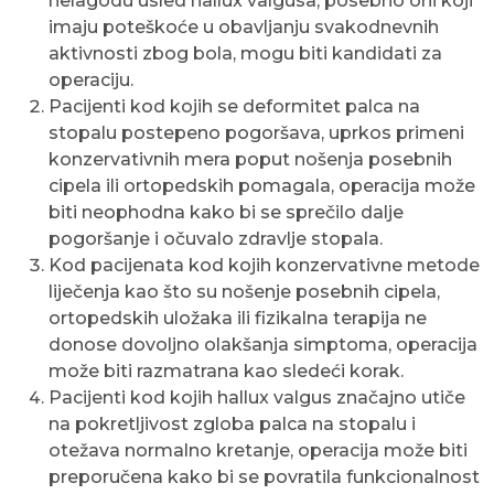
nelagodu usled hallux valgusa, posebno oni koji
imaju poteškoće u obavljanju svakodnevnih
aktivnosti zbog bola, mogu biti kandidati za
operaciju.
Pacijenti kod kojih se deformitet palca na
stopalu postepeno pogoršava, uprkos primeni
konzervativnih mera poput nošenja posebnih
cipela ili ortopedskih pomagala, operacija može
biti neophodna kako bi se sprečilo dalje
pogoršanje i očuvalo zdravlje stopala.
Kod pacijenata kod kojih konzervativne metode
liječenja kao što su nošenje posebnih cipela,
ortopedskih uložaka ili fizikalna terapija ne
donose dovoljno olakšanja simptoma, operacija
može biti razmatrana kao sledeći korak.
Pacijenti kod kojih hallux valgus značajno utiče
na pokretljivost zgloba palca na stopalu i
otežava normalno kretanje, operacija može biti
preporučena kako bi se povratila funkcionalnost