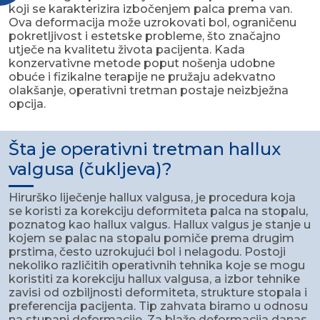
koji se karakterizira izbočenjem palca prema van.
Ova deformacija može uzrokovati bol, ograničenu
pokretljivost i estetske probleme, što značajno
utječe na kvalitetu života pacijenta. Kada
konzervativne metode poput nošenja udobne
obuće i fizikalne terapije ne pružaju adekvatno
olakšanje, operativni tretman postaje neizbježna
opcija.
Šta je operativni tretman hallux
valgusa (čukljeva)?
Hirurško liječenje hallux valgusa, je procedura koja
se koristi za korekciju deformiteta palca na stopalu,
poznatog kao hallux valgus. Hallux valgus je stanje u
kojem se palac na stopalu pomiče prema drugim
prstima, često uzrokujući bol i nelagodu. Postoji
nekoliko različitih operativnih tehnika koje se mogu
koristiti za korekciju hallux valgusa, a izbor tehnike
zavisi od ozbiljnosti deformiteta, strukture stopala i
preferencija pacijenta. Tip zahvata biramo u odnosu
na stupanj deformacije. Za blaže deformacija danas