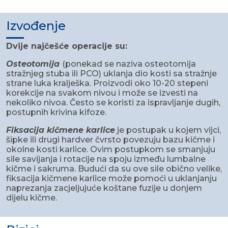
Izvođenje
Dvije najčešće operacije su:
Osteotomija
(ponekad se naziva osteotomija
stražnjeg stuba ili PCO) uklanja dio kosti sa stražnje
strane luka kralješka. Proizvodi oko 10-20 stepeni
korekcije na svakom nivou i može se izvesti na
nekoliko nivoa. Često se koristi za ispravljanje dugih,
postupnih krivina kifoze.
Fiksacija kičmene karlice
je postupak u kojem vijci,
šipke ili drugi hardver čvrsto povezuju bazu kičme i
okolne kosti karlice. Ovim postupkom se smanjuju
sile savijanja i rotacije na spoju između lumbalne
kičme i sakruma. Budući da su ove sile obično velike,
fiksacija kičmene karlice može pomoći u uklanjanju
naprezanja zacjeljujuće koštane fuzije u donjem
dijelu kičme.