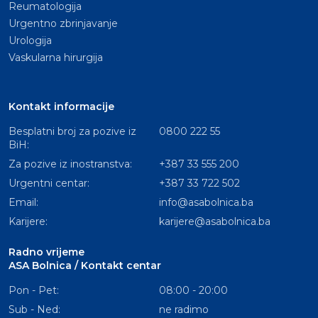
Reumatologija
Urgentno zbrinjavanje
Urologija
Vaskularna hirurgija
Kontakt informacije
Besplatni broj za pozive iz
0800 222 55
BiH:
Za pozive iz inostranstva:
+387 33 555 200
Urgentni centar:
+387 33 722 502
Email:
info@asabolnica.ba
Karijere:
karijere@asabolnica.ba
Radno vrijeme
ASA Bolnica / Kontakt centar
Pon - Pet:
08:00 - 20:00
Sub - Ned:
ne radimo