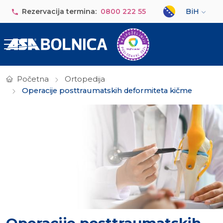
Skip to main content
Select your lan
Rezervacija termina:
0800 222 55
BiH
Početna
Ortopedija
Operacije posttraumatskih deformiteta kičme