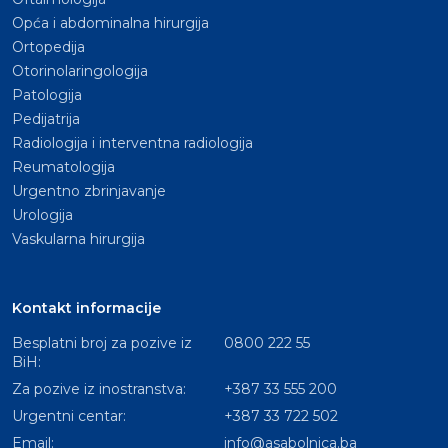
Opća i abdominalna hirurgija
Ortopedija
Otorinolaringologija
Patologija
Pedijatrija
Radiologija i interventna radiologija
Reumatologija
Urgentno zbrinjavanje
Urologija
Vaskularna hirurgija
Kontakt informacije
Besplatni broj za pozive iz
0800 222 55
BiH:
Za pozive iz inostranstva:
+387 33 555 200
Urgentni centar:
+387 33 722 502
Email:
info@asabolnica.ba