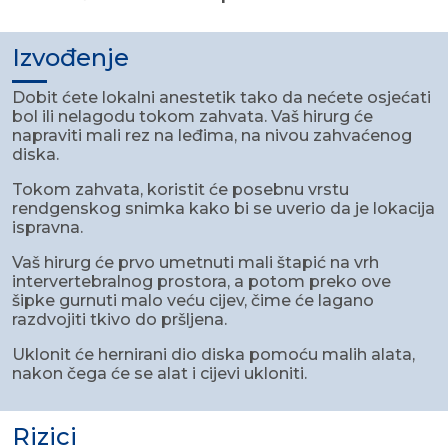
Izvođenje
Dobit ćete lokalni anestetik tako da nećete osjećati
bol ili nelagodu tokom zahvata. Vaš hirurg će
napraviti mali rez na leđima, na nivou zahvaćenog
diska.
Tokom zahvata, koristit će posebnu vrstu
rendgenskog snimka kako bi se uverio da je lokacija
ispravna.
Vaš hirurg će prvo umetnuti mali štapić na vrh
intervertebralnog prostora, a potom preko ove
šipke gurnuti malo veću cijev, čime će lagano
razdvojiti tkivo do pršljena.
Uklonit će hernirani dio diska pomoću malih alata,
nakon čega će se alat i cijevi ukloniti.
Rizici