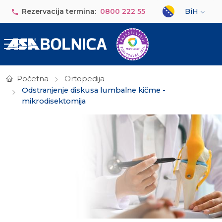
Skip to main content
Select your lan
Rezervacija termina:
0800 222 55
BiH
Početna
Ortopedija
Odstranjenje diskusa lumbalne kičme -
mikrodisektomija