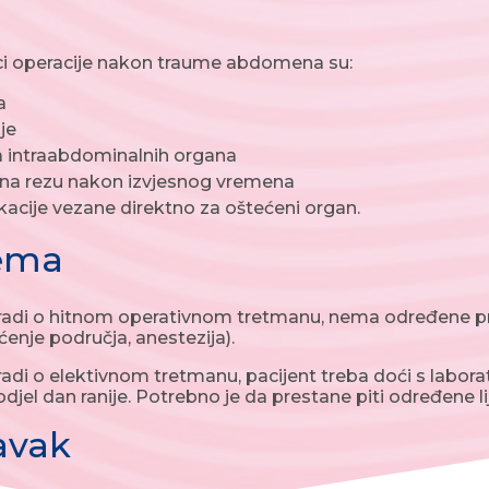
ci operacije nakon traume abdomena su:
a
je
 intraabdominalnih organa
 na rezu nakon izvjesnog vremena
acije vezane direktno za oštećeni organ.
rema
 radi o hitnom operativnom tretmanu, nema određene pr
šćenje područja, anestezija).
radi o elektivnom tretmanu, pacijent treba doći s laborato
 odjel dan ranije. Potrebno je da prestane piti određene 
avak