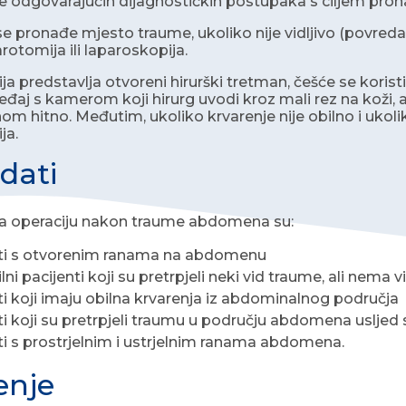
 odgovarajućih dijagnostičkih postupaka s ciljem pro
e pronađe mjesto traume, ukoliko nije vidljivo (povreda 
rotomija ili laparoskopija.
a predstavlja otvoreni hirurški tretman, češće se koristi 
aj s kamerom koji hirurg uvodi kroz mali rez na koži, ali 
nom hitno. Međutim, ukoliko krvarenje nije obilno i ukolik
ja.
dati
za operaciju nakon traume abdomena su:
nti s otvorenim ranama na abdomenu
lni pacijenti koji su pretrpjeli neki vid traume, ali nem
ti koji imaju obilna krvarenja iz abdominalnog područja
ti koji su pretrpjeli traumu u području abdomena usljed 
ti s prostrjelnim i ustrjelnim ranama abdomena.
enje