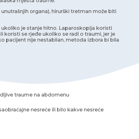
nalaska mjesta traume.
unutrašnjih organa), hirurški tretman može biti
ukoliko je stanje hitno. Laparoskopija koristi
koristi se rjeđe ukoliko se radi o traumi, jer je
o pacijent nije nestabilan, metoda izbora bi bila
a vidljive traume na abdomenu
saobraćajne nesreće ili bilo kakve nesreće