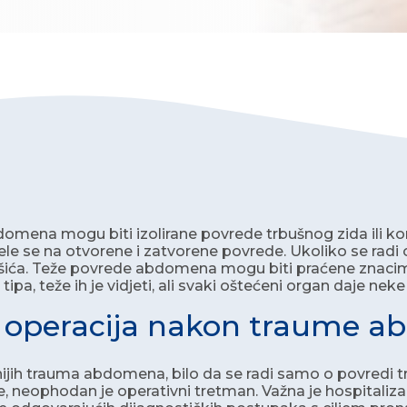
mena mogu biti izolirane povrede trbušnog zida ili ko
jele se na otvorene i zatvorene povrede. Ukoliko se radi 
ića. Teže povrede abdomena mogu biti praćene znacim
tipa, teže ih je vidjeti, ali svaki oštećeni organ daje n
e operacija nakon traume 
jih trauma abdomena, bilo da se radi samo o povredi tr
, neophodan je operativni tretman. Važna je hospitalizac