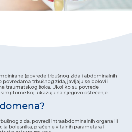
mbinirane (povrede trbušnog zida i abdominalnih
o povredama trbušnog zida, javljaju se bolovi i
a traumatskog šoka. Ukoliko su povrede
eke simptome koji ukazuju na njegovo oštećenje.
abdomena?
bušnog zida, povredi intraabdominalnih organa ili
ija bolesnika, praćenje vitalnih parametara i