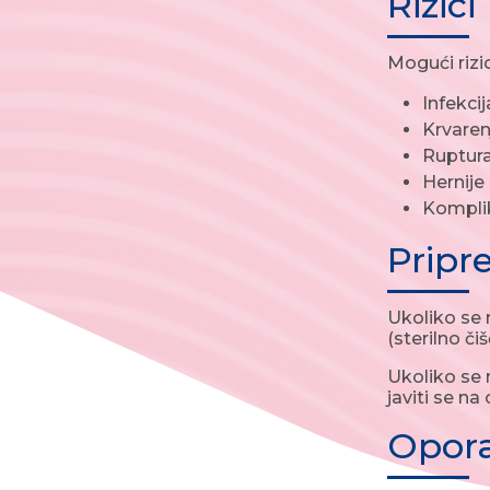
Rizici
Mogući rizi
Infekcij
Krvaren
Ruptura
Hernije
Komplik
Prip
Ukoliko se
(sterilno či
Ukoliko se 
javiti se na
Opor