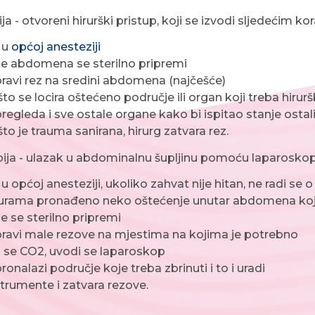
 - otvoreni hirurški pristup, koji se izvodi sljedećim ko
 u
općoj anesteziji
e abdomena se sterilno pripremi
pravi rez na sredini abdomena (najčešće)
o se locira oštećeno područje ili organ koji treba hirurški
pregleda i sve ostale organe kako bi ispitao stanje osta
to je trauma sanirana, hirurg zatvara rez.
ja - ulazak u abdominalnu šupljinu pomoću laparoskopa
 u općoj anesteziji, ukoliko zahvat nije hitan, ne radi se
urama pronađeno neko oštećenje unutar abdomena koj
e se sterilno pripremi
pravi male rezove na mjestima na kojima je potrebno
ra se CO2, uvodi se laparoskop
ronalazi područje koje treba zbrinuti i to i uradi
strumente i zatvara rezove.