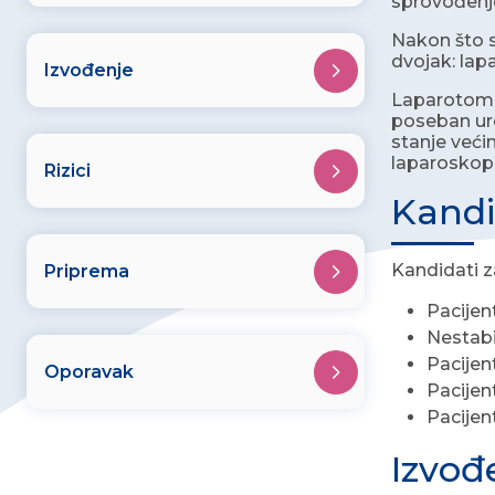
sprovođenje
Nakon što s
dvojak: lapa
Izvođenje
Laparotomij
poseban uređ
stanje veći
laparoskopi
Rizici
Kandi
Kandidati 
Priprema
Pacije
Nestabi
Pacijen
Oporavak
Pacijen
Pacijen
Izvođ