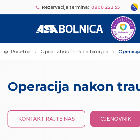
Skip to main content
Sele
Rezervacija termina:
0800 222 55
Početna
Opća i abdominalna hirurgija
Operacij
Operacija nakon t
KONTAKTIRAJTE NAS
CJENOVNIK