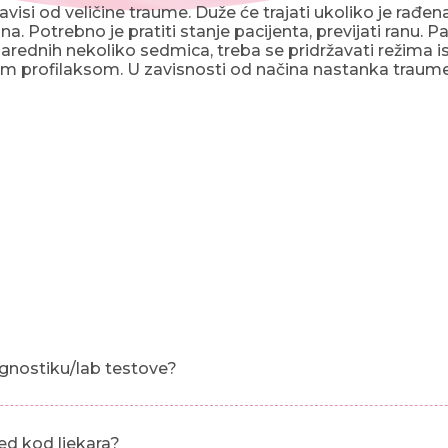
visi od veličine traume. Duže će trajati ukoliko je rađen
a. Potrebno je pratiti stanje pacijenta, previjati ranu. P
narednih nekoliko sedmica, treba se pridržavati režima
m profilaksom. U zavisnosti od načina nastanka traum
gnostiku/lab testove?
ed kod ljekara?