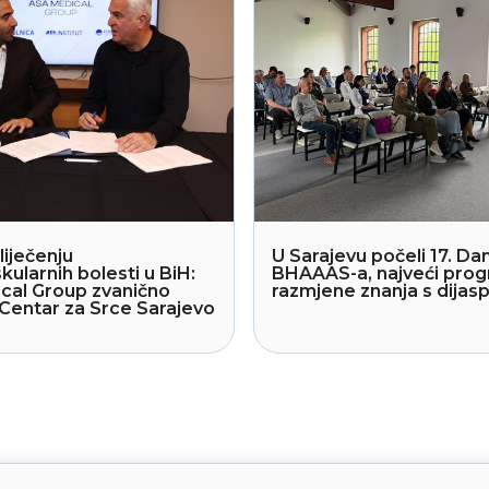
liječenju
U Sarajevu počeli 17. Dan
kularnih bolesti u BiH:
BHAAAS-a, najveći pro
cal Group zvanično
razmjene znanja s dija
Centar za Srce Sarajevo