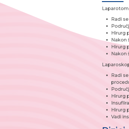
Laparotomija
Radi se
Područj
Hirurg 
Nakon št
Hirurg 
Nakon š
Laparoskopi
Radi se
proced
Područj
Hirurg 
Insufli
Hirurg p
Vadi in