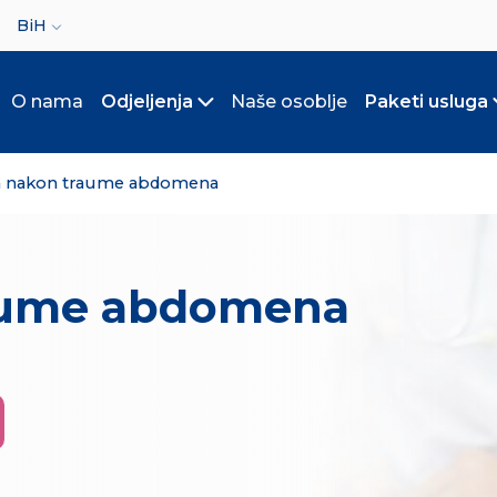
ct your language
BiH
O nama
Odjeljenja
Naše osoblje
Paketi usluga
Toggle submenu
a nakon traume abdomena
raume abdomena