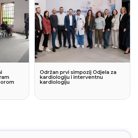
i
Održan prvi simpozij Odjela za
gram
kardiologiju i interventnu
sporom
kardiologiju