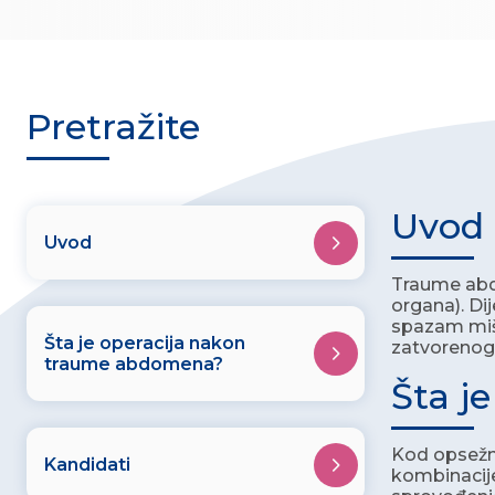
Pretražite
Uvod
Uvod
Traume abdo
organa). Di
spazam miš
Šta je operacija nakon
zatvorenog 
traume abdomena?
Šta j
Kod opsežni
Kandidati
kombinacije