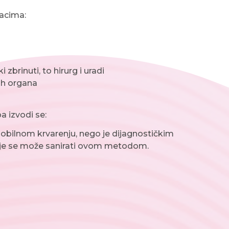
racima:
 zbrinuti, to hirurg i uradi
lih organa
 izvodi se:
 o obilnom krvarenju, nego je dijagnostičkim
e se može sanirati ovom metodom.