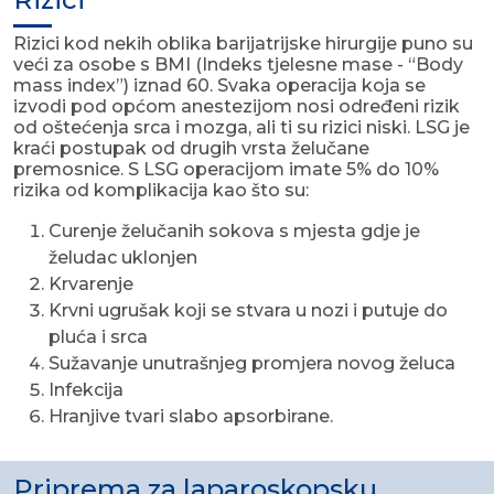
Rizici kod nekih oblika barijatrijske hirurgije puno su
veći za osobe s BMI (Indeks tjelesne mase - “Body
mass index”) iznad 60. Svaka operacija koja se
izvodi pod općom anestezijom nosi određeni rizik
od oštećenja srca i mozga, ali ti su rizici niski. LSG je
kraći postupak od drugih vrsta želučane
premosnice. S LSG operacijom imate 5% do 10%
rizika od komplikacija kao što su:
Curenje želučanih sokova s mjesta gdje je
želudac uklonjen
Krvarenje
Krvni ugrušak koji se stvara u nozi i putuje do
pluća i srca
Sužavanje unutrašnjeg promjera novog želuca
Infekcija
Hranjive tvari slabo apsorbirane.
Priprema za laparoskopsku