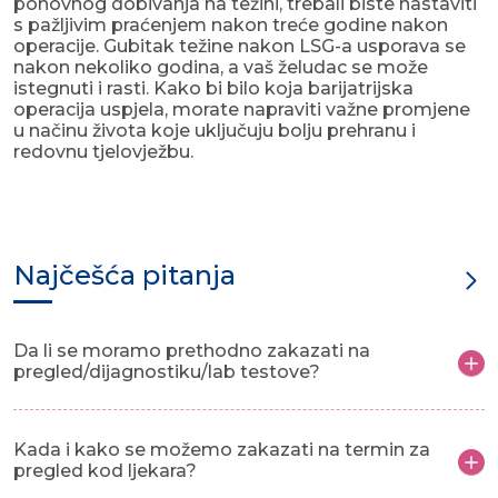
ponovnog dobivanja na težini, trebali biste nastaviti
s pažljivim praćenjem nakon treće godine nakon
operacije. Gubitak težine nakon LSG-a usporava se
nakon nekoliko godina, a vaš želudac se može
istegnuti i rasti. Kako bi bilo koja barijatrijska
operacija uspjela, morate napraviti važne promjene
u načinu života koje uključuju bolju prehranu i
redovnu tjelovježbu.
Najčešća pitanja
Da li se moramo prethodno zakazati na
pregled/dijagnostiku/lab testove?
Kada i kako se možemo zakazati na termin za
pregled kod ljekara?