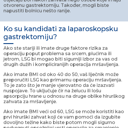
otvorenu gastrektomiju. Također, mogli biste
napustiti bolnicu nešto ranije.
Ko su kandidati za laparoskopsku
gastrektomiju?
Ako ste stariji ili imate druge faktore rizika za
operaciju poput problema sa srcem, plućima ili
jetrom, LSG bi mogao biti sigurniji izbor za vas od
drugih dužih i kompliciranijih operacija mršavljenja.
Ako imate BMI od oko 40 do 50, vaš liječnik može
preporučiti LSG kao primarnu operaciju mršavljenja.
To je zato što je manje vjerovatno da će izazvati
nuspojave. To uključuje čir na želucu ili lošu
apsorpciju hrane u odnosu na druge oblike hirurškog
zahvata za mršavljenje.
Ako imate BMI veći od 60, LSG se može koristiti kao
prvi hirurški zahvat koji će vam pomoći da izgubite
dovoljno težine kako biste potom mogli sigurno
podvrgnuti opsežnijoj vrsti operacije za smanjenje