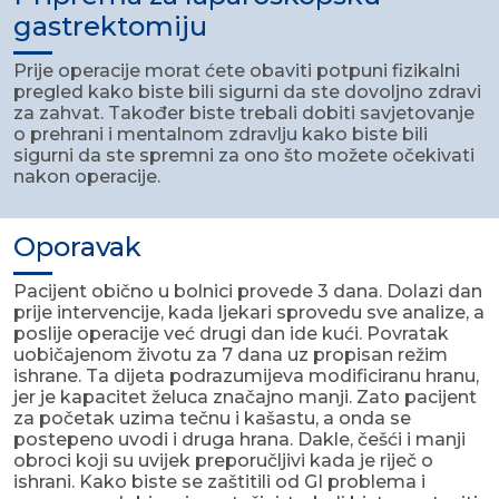
gastrektomiju
Prije operacije morat ćete obaviti potpuni fizikalni
pregled kako biste bili sigurni da ste dovoljno zdravi
za zahvat. Također biste trebali dobiti savjetovanje
o prehrani i mentalnom zdravlju kako biste bili
sigurni da ste spremni za ono što možete očekivati
nakon operacije.
Oporavak
Pacijent obično u bolnici provede 3 dana. Dolazi dan
prije intervencije, kada ljekari sprovedu sve analize, a
poslije operacije već drugi dan ide kući. Povratak
uobičajenom životu za 7 dana uz propisan režim
ishrane. Ta dijeta podrazumijeva modificiranu hranu,
jer je kapacitet želuca značajno manji. Zato pacijent
za početak uzima tečnu i kašastu, a onda se
postepeno uvodi i druga hrana. Dakle, češći i manji
obroci koji su uvijek preporučljivi kada je riječ o
ishrani. Kako biste se zaštitili od GI problema i