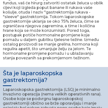
fundus, vaš će hirurg zatvoriti ostatak želuca u oblik
cijevi koji izgleda poput banane ili rukava vaše
košulje, otuda i naziv "gastrektomija rukava -
"sleeve" gastrektomija. Tokom laparoskopske
gastrektomije uklanja se oko 75% želuca, čime se
ograničava njegova zapremina, a time i količina
hrane koja se može konzumirati. Pored toga,
postupak potiče hormonalne promjene koje
pomažu u daljem gubitku tjelesne težine. Između
ostalog proizvodi se manje grelina, hormona koji
regulira apetit, što umanjuje želju za jelom. Te
hormonalne promjene pomažu i u ublažavanju
stanja povezanih sa prekomjernom težinom.
Šta je laparoskopska
gastrektomija?
Laparoskopska gastrektomija (LSG) je minimalno
invazivno operacija (nema velikih operativnih rana).
Osobe koje se podvrgnu laparoskopskoj
gastrektomiji obično se brže oporavljaju i manje
osjećaju bol nakon zahvata nego osobe koje imaju