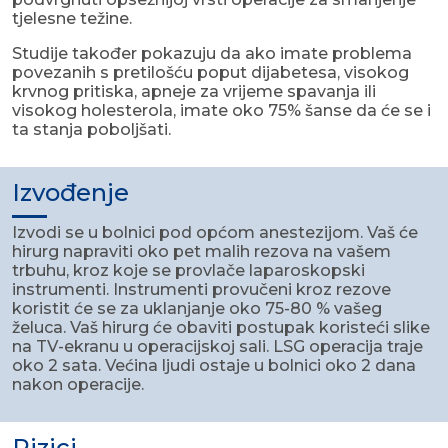
tjelesne težine.
Studije također pokazuju da ako imate problema
povezanih s pretilošću poput dijabetesa, visokog
krvnog pritiska, apneje za vrijeme spavanja ili
visokog holesterola, imate oko 75% šanse da će se i
ta stanja poboljšati.
Izvođenje
Izvodi se u bolnici pod općom anestezijom. Vaš će
hirurg napraviti oko pet malih rezova na vašem
trbuhu, kroz koje se provlače laparoskopski
instrumenti. Instrumenti provučeni kroz rezove
koristit će se za uklanjanje oko 75-80 % vašeg
želuca. Vaš hirurg će obaviti postupak koristeći slike
na TV-ekranu u operacijskoj sali. LSG operacija traje
oko 2 sata. Većina ljudi ostaje u bolnici oko 2 dana
nakon operacije.
Rizici