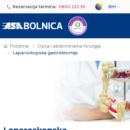
Skip to main content
Select your lan
Rezervacija termina:
0800 222 55
BiH
Početna
Opća i abdominalna hirurgija
Laparoskopska gastrektomija