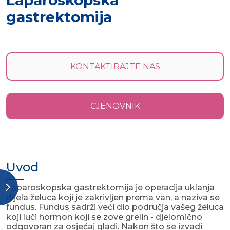
Laparoskopska
gastrektomija
KONTAKTIRAJTE NAS
CJENOVNIK
Uvod
Laparoskopska gastrektomija je operacija uklanja
dijela želuca koji je zakrivljen prema van, a naziva se
fundus. Fundus sadrži veći dio područja vašeg želuca
koji luči hormon koji se zove grelin - djelomično
odgovoran za osjećaj gladi. Nakon što se izvadi