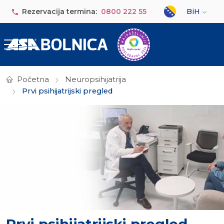
Skip to main content
Select your lan
Rezervacija termina:
0800 222 55
BiH
Početna
Neuropsihijatrija
Prvi psihijatrijski pregled