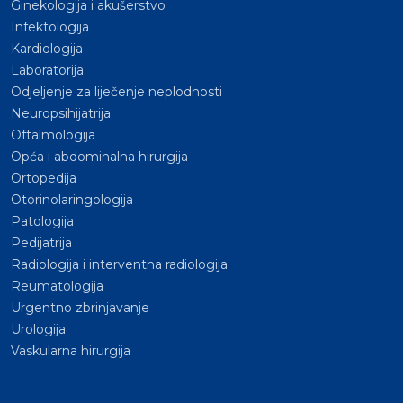
Ginekologija i akušerstvo
Infektologija
Kardiologija
Laboratorija
Odjeljenje za liječenje neplodnosti
Neuropsihijatrija
Oftalmologija
Opća i abdominalna hirurgija
Ortopedija
Otorinolaringologija
Patologija
Pedijatrija
Radiologija i interventna radiologija
Reumatologija
Urgentno zbrinjavanje
Urologija
Vaskularna hirurgija