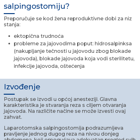
salpingostomiju?
Preporučuje se kod žena reproduktivne dobi za niz
stanja:
ektopična trudnoća
probleme za jajovodima poput: hidrosalpinksa
(nakupljanje tečnosti u jajovodu zbog blokade
jajovoda), blokade jajovoda koja vodi sterilitetu,
infekcije jajovoda, oštećenja
Izvođenje
Postupak se izvodi u općoj anesteziji. Glavna
karakteristika je stvaranja reza s ciljem otvaranja
jajovoda. Na različite načine se može izvesti ovaj
zahvat.
Laparotomska salpingostomija podrazumijeva
pravljenje jednog dugog reza na nivou donjeg
abdomena, koji omogućava adekvatan pregled svih