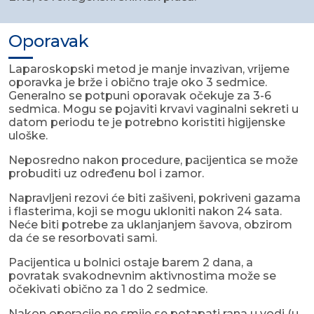
Oporavak
Laparoskopski metod je manje invazivan, vrijeme
oporavka je brže i obično traje oko 3 sedmice.
Generalno se potpuni oporavak očekuje za 3-6
sedmica. Mogu se pojaviti krvavi vaginalni sekreti u
datom periodu te je potrebno koristiti higijenske
uloške.
Neposredno nakon procedure, pacijentica se može
probuditi uz određenu bol i zamor.
Napravljeni rezovi će biti zašiveni, pokriveni gazama
i flasterima, koji se mogu ukloniti nakon 24 sata.
Neće biti potrebe za uklanjanjem šavova, obzirom
da će se resorbovati sami.
Pacijentica u bolnici ostaje barem 2 dana, a
povratak svakodnevnim aktivnostima može se
očekivati obično za 1 do 2 sedmice.
Nakon operacije ne smije se potapati rana u vodi (u