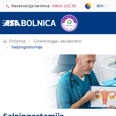
Skip to main content
Select your lan
Rezervacija termina:
0800 222 55
BiH
Početna
Ginekologija i akušerstvo
Salpingostomija