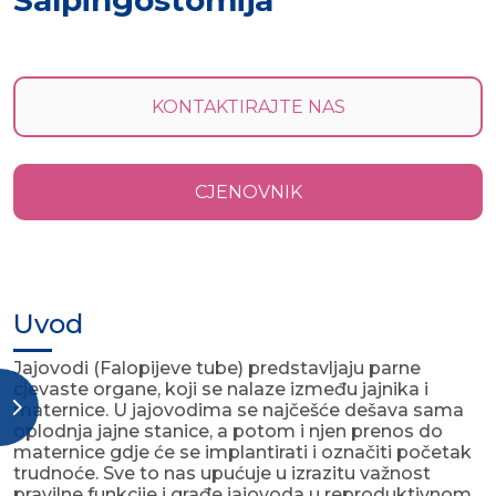
Salpingostomija
KONTAKTIRAJTE NAS
CJENOVNIK
Uvod
Jajovodi (Falopijeve tube) predstavljaju parne
cjevaste organe, koji se nalaze između jajnika i
maternice. U jajovodima se najčešće dešava sama
oplodnja jajne stanice, a potom i njen prenos do
maternice gdje će se implantirati i označiti početak
trudnoće. Sve to nas upućuje u izrazitu važnost
pravilne funkcije i građe jajovoda u reproduktivnom