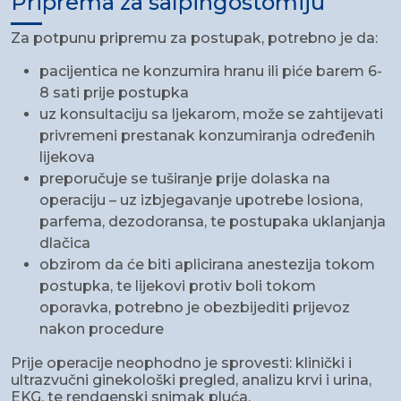
Priprema za salpingostomiju
Za potpunu pripremu za postupak, potrebno je da:
pacijentica ne konzumira hranu ili piće barem 6-
8 sati prije postupka
uz konsultaciju sa ljekarom, može se zahtijevati
privremeni prestanak konzumiranja određenih
lijekova
preporučuje se tuširanje prije dolaska na
operaciju – uz izbjegavanje upotrebe losiona,
parfema, dezodoransa, te postupaka uklanjanja
dlačica
obzirom da će biti aplicirana anestezija tokom
postupka, te lijekovi protiv boli tokom
oporavka, potrebno je obezbijediti prijevoz
nakon procedure
Prije operacije neophodno je sprovesti: klinički i
ultrazvučni ginekološki pregled, analizu krvi i urina,
EKG, te rendgenski snimak pluća.