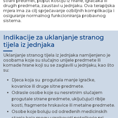
strani predmet, poput kostiju iz hrane, igračaka ili
drugih predmeta, zaustavi u jednjaku. Ova terapijska
mjera ima za cilj sprječavanje ozbiljnih komplikacija i
osiguranje normalnog funkcioniranja probavnog
sistema.
Indikacije za uklanjanje stranog
tijela iz jednjaka
Uklanjanje stranog tijela iz jednjaka namijenjeno je
osobama koje su slučajno unijele predmete ili
komade hrane koji su se zaglavili u jednjaku, kao što
su:
Djeca koja su progutala manje igračke,
kovanice ili druge sitne predmete.
Odrasle osobe koje su nesretnim slučajem
progutale strane predmete, uključujući riblje
kosti, fragmente hrskavice ili metalne predmete.
Osobe koje boluju od određenih medicinskih
stanja koja mogu uzrokovati poteškoće pri