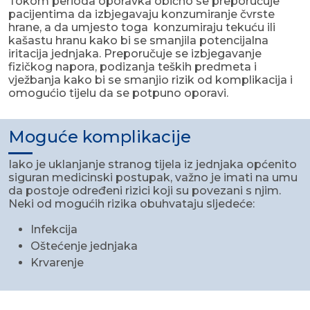
Tokom perioda oporavka obično se preporučuje
pacijentima da izbjegavaju konzumiranje čvrste
hrane, a da umjesto toga konzumiraju tekuću ili
kašastu hranu kako bi se smanjila potencijalna
iritacija jednjaka. Preporučuje se izbjegavanje
fizičkog napora, podizanja teških predmeta i
vježbanja kako bi se smanjio rizik od komplikacija i
omogućio tijelu da se potpuno oporavi.
Moguće komplikacije
Iako je uklanjanje stranog tijela iz jednjaka općenito
siguran medicinski postupak, važno je imati na umu
da postoje određeni rizici koji su povezani s njim.
Neki od mogućih rizika obuhvataju sljedeće:
Infekcija
Oštećenje jednjaka
Krvarenje