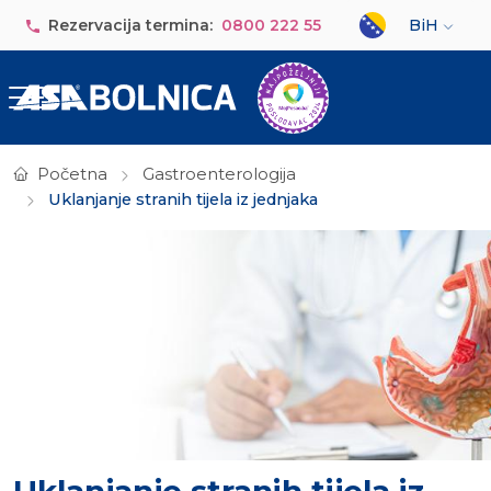
Skip to main content
Select your lan
Rezervacija termina:
0800 222 55
BiH
Početna
Gastroenterologija
Uklanjanje stranih tijela iz jednjaka