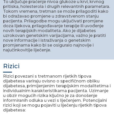
To uključuje praćenje nivoa glukoze u krvi, krvnog
pritiska, holesterola i drugih relevantnih parametara.
Tokom vremena, tretman se može prilagoditi kako
bi odražavao promjene u zdravstvenom stanju
pacijenta. Prilagodbe mogu uključivati ​​promjene
doza lijekova, prilagođavanje terapije ili uvođenje
novih terapijskih modaliteta. Ako je dijabetes
uzrokovan genetskim varijacijama, važno je pratiti
nove informacije i istraživanja o genetskim
promjenama kako bi se osiguralo najnovije i
najučinkovitije liječenje.
Rizici
Rizici povezani s tretmanom rijetkih tipova
dijabetesa variraju ovisno o specifičnom obliku
dijabetesa, primijenjenim terapijskim modalitetima i
individualnim karakteristikama pacijenta. Uzimanje
u obzir mogućih rizika ključno je za donošenje
informiranih odluka u vezi s liječenjem. Potencijalni
rizici koji se mogu pojaviti u liječenju rijetkih tipova
dijabetesa: