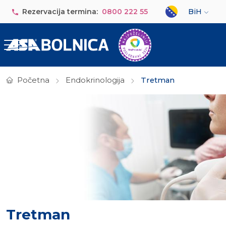
Skip to main content
Select your lan
Rezervacija termina:
0800 222 55
BiH
Početna
Endokrinologija
Tretman
Tretman