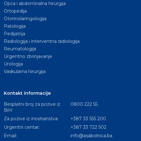
Opća i abdominalna hirurgija
Ortopedija
Otorinolaringologija
Patologija
Pedijatrija
Radiologija i interventna radiologija
Reumatologija
Urgentno zbrinjavanje
Urologija
Vaskularna hirurgija
Kontakt informacije
Besplatni broj za pozive iz
0800 222 55
BiH:
Za pozive iz inostranstva:
+387 33 555 200
Urgentni centar:
+387 33 722 502
Email:
info@asabolnica.ba