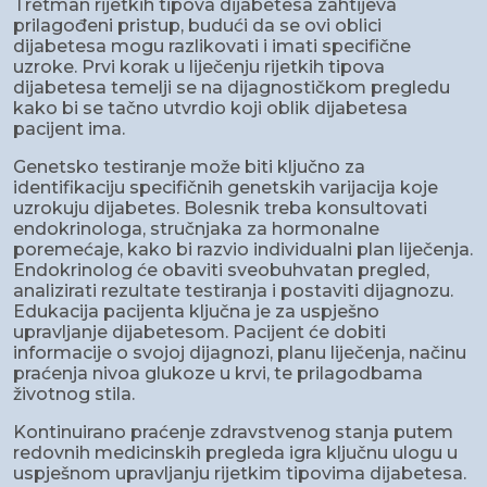
Tretman rijetkih tipova dijabetesa zahtijeva
prilagođeni pristup, budući da se ovi oblici
dijabetesa mogu razlikovati i imati specifične
uzroke. Prvi korak u liječenju rijetkih tipova
dijabetesa temelji se na dijagnostičkom pregledu
kako bi se tačno utvrdio koji oblik dijabetesa
pacijent ima.
Genetsko testiranje može biti ključno za
identifikaciju specifičnih genetskih varijacija koje
uzrokuju dijabetes. Bolesnik treba konsultovati
endokrinologa, stručnjaka za hormonalne
poremećaje, kako bi razvio individualni plan liječenja.
Endokrinolog će obaviti sveobuhvatan pregled,
analizirati rezultate testiranja i postaviti dijagnozu.
Edukacija pacijenta ključna je za uspješno
upravljanje dijabetesom. Pacijent će dobiti
informacije o svojoj dijagnozi, planu liječenja, načinu
praćenja nivoa glukoze u krvi, te prilagodbama
životnog stila.
Kontinuirano praćenje zdravstvenog stanja putem
redovnih medicinskih pregleda igra ključnu ulogu u
uspješnom upravljanju rijetkim tipovima dijabetesa.