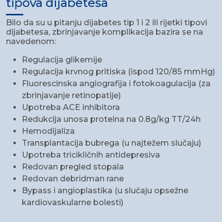
tipova dijabetesa
Bilo da su u pitanju dijabetes tip 1 i 2 ili rijetki tipovi
dijabetesa, zbrinjavanje komplikacija bazira se na
navedenom:
Regulacija glikemije
Regulacija krvnog pritiska (ispod 120/85 mmHg)
Fluorescinska angiografija i fotokoagulacija (za
zbrinjavanje retinopatije)
Upotreba ACE inhibitora
Redukcija unosa proteina na 0.8g/kg TT/24h
Hemodijaliza
Transplantacija bubrega (u najtežem slučaju)
Upotreba tricikličnih antidepresiva
Redovan pregled stopala
Redovan debridman rane
Bypass i angioplastika (u slučaju opsežne
kardiovaskularne bolesti)