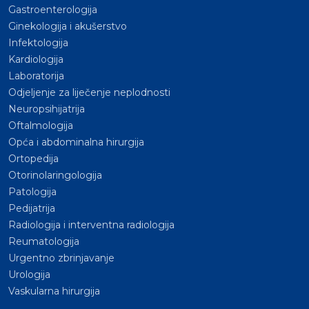
Gastroenterologija
Ginekologija i akušerstvo
Infektologija
Kardiologija
Laboratorija
Odjeljenje za liječenje neplodnosti
Neuropsihijatrija
Oftalmologija
Opća i abdominalna hirurgija
Ortopedija
Otorinolaringologija
Patologija
Pedijatrija
Radiologija i interventna radiologija
Reumatologija
Urgentno zbrinjavanje
Urologija
Vaskularna hirurgija