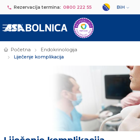
Skip to main content
Select your lan
Rezervacija termina:
0800 222 55
BiH
Početna
Endokrinologija
Liječenje komplikacija