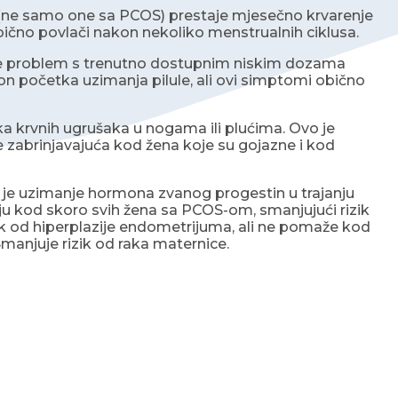
 (ne samo one sa PCOS) prestaje mjesečno krvarenje
 obično povlači nakon nekoliko menstrualnih ciklusa.
nije problem s trenutno dostupnim niskim dozama
kon početka uzimanja pilule, ali ovi simptomi obično
nka krvnih ugrušaka u nogama ili plućima. Ovo je
še zabrinjavajuća kod žena koje su gojazne i kod
 je uzimanje hormona zvanog progestin u trajanju
ju kod skoro svih žena sa PCOS-om, smanjujući rizik
ik od hiperplazije endometrijuma, ali ne pomaže kod
manjuje rizik od raka maternice.