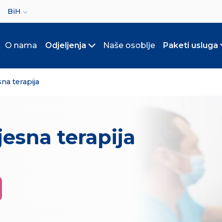
ct your language
BiH
O nama
Odjeljenja
Naše osoblje
Paketi usluga
Toggle submenu
a terapija
sna terapija