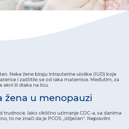
ten. Neke žene biraju intrauterine uloške (IUD) koje
terice i zaštitile se od raka maternice. Međutim, za
 akni ili dlaka na licu.
a žena u menopauzi
d trudnoće. Iako ciklično uzimanje COC-a, sa danima
to ne znači da je PCOS „izliječen“. Nepravilni