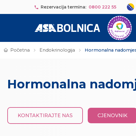
Skip to main content
Sele
Rezervacija termina:
0800 222 55
Početna
Endokrinologija
Hormonalna nadomjesn
Hormonalna nadomje
KONTAKTIRAJTE NAS
CJENOVNIK