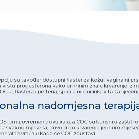
pciju su također dostupni flaster za kožu i vaginalni prs
 vrstu progesterona kako bi minimizirale krvarenje iz ma
OC-a, flastera i prstena, spirala nije učinkovita za liječenje
nalna nadomjesna terapij
S-om povremeno ovuliraju, a COC su korisni u zaštiti o
 svakog mjeseca, dovodi do krvarenja jednom mjesečno, 
generalno vraćaju kada se COC zaustavi.