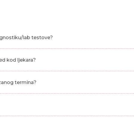
gnostiku/lab testove?
ed kod ljekara?
azanog termina?