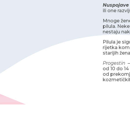
Nuspojave
ili one raz
Mnoge žene 
pilula. Nek
nestaju nako
Pilula je s
rijetka kom
starijih žen
Progestin
—
od 10 do 14
od prekomje
kozmetičkih