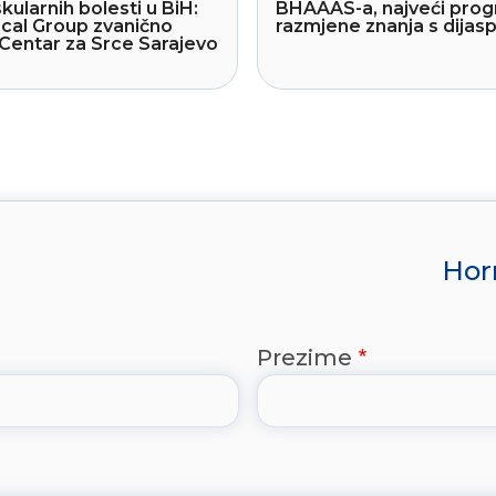
kularnih bolesti u BiH:
BHAAAS-a, najveći pro
cal Group zvanično
razmjene znanja s dija
Centar za Srce Sarajevo
Hor
Prezime