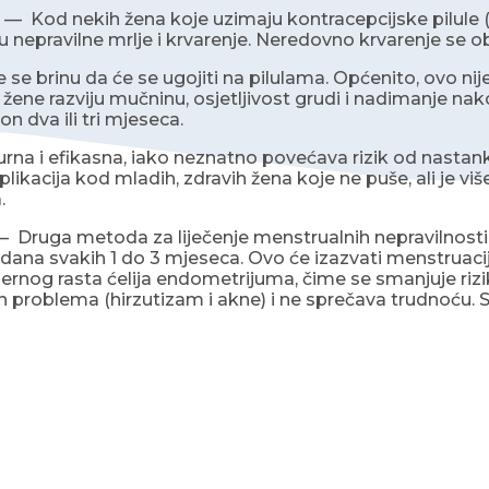
— Kod nekih žena koje uzimaju kontracepcijske pilule
viju nepravilne mrlje i krvarenje. Neredovno krvarenje se
se brinu da će se ugojiti na pilulama. Općenito, ovo 
e žene razviju mučninu, osjetljivost grudi i nadimanje na
n dva ili tri mjeseca.
igurna i efikasna, iako neznatno povećava rizik od nasta
plikacija kod mladih, zdravih žena koje ne puše, ali je vi
a.
 Druga metoda za liječenje menstrualnih nepravilnosti
 dana svakih 1 do 3 mjeseca. Ovo će izazvati menstruaci
rnog rasta ćelija endometrijuma, čime se smanjuje riz
 problema (hirzutizam i akne) i ne sprečava trudnoću. S