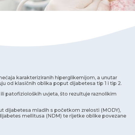
ećaja karakteriziranih hiperglikemijom, a unutar
ju od klasičnih oblika poput dijabetesa tip 1 i tip 2.
ili patofizioloških uvjeta, što rezultuje raznolikim
oput dijabetesa mladih s početkom zrelosti (MODY),
jabetes mellitusa (NDM) te rijetke oblike povezane