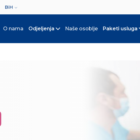
ct your language
BiH
O nama
Odjeljenja
Naše osoblje
Paketi usluga
Toggle submenu