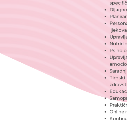
specifi
Dijagno
Planiran
Personal
lijekova
Upravlj
Nutrici
Psiholo
Upravlj
emocion
Saradn
Timski 
zdravst
Edukacij
Samopra
Praktičn
Online 
Kontinu