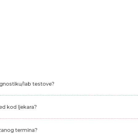
gnostiku/lab testove?
ed kod ljekara?
azanog termina?