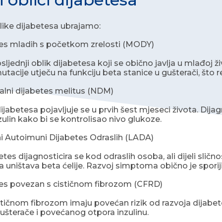
blike dijabetesa ubrajamo:
es mladih s početkom zrelosti (MODY)
jednji oblik dijabetesa koji se obično javlja u mlađoj živ
tacije utječu na funkciju beta stanice u gušterači, što
lni dijabetes melitus (NDM)
ijabetesa pojavljuje se u prvih šest mjeseci života. Dijag
zulin kako bi se kontrolisao nivo glukoze.
i Autoimuni Dijabetes Odraslih (LADA)
es dijagnosticira se kod odraslih osoba, ali dijeli slično
ja uništava beta ćelije. Razvoj simptoma obično je sporiji
es povezan s cističnom fibrozom (CFRD)
tičnom fibrozom imaju povećan rizik od razvoja dijabet
ušterače i povećanog otpora inzulinu.