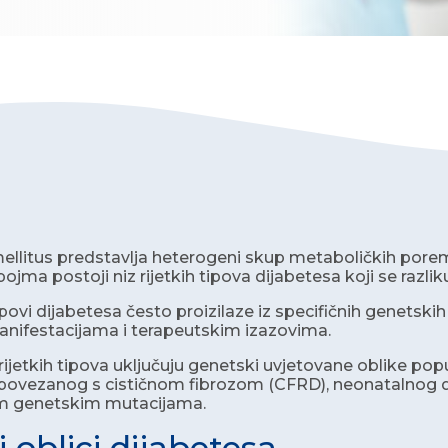
ellitus predstavlja heterogeni skup metaboličkih porem
ojma postoji niz rijetkih tipova dijabetesa koji se razliku
tipovi dijabetesa često proizilaze iz specifičnih genetskih 
anifestacijama i terapeutskim izazovima.
 rijetkih tipova uključuju genetski uvjetovane oblike p
povezanog s cističnom fibrozom (CFRD), neonatalnog di
m genetskim mutacijama.
i oblici dijabetesa