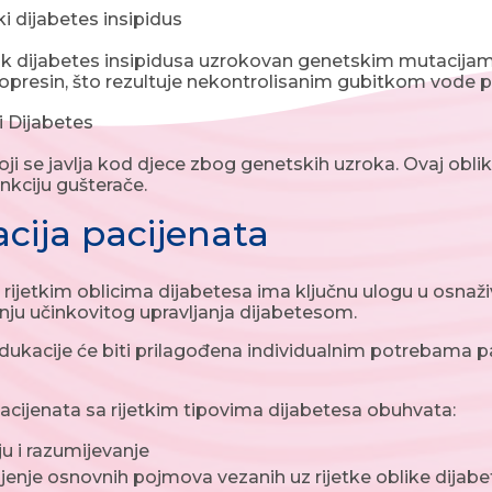
i dijabetes insipidus
lik dijabetes insipidusa uzrokovan genetskim mutacij
opresin, što rezultuje nekontrolisanim gubitkom vode
 Dijabetes
oji se javlja kod djece zbog genetskih uzroka. Ovaj oblik
unkciju gušterače.
cija pacijenata
 rijetkim oblicima dijabetesa ima ključnu ulogu u osnaži
nju učinkovitog upravljanja dijabetesom.
dukacije će biti prilagođena individualnim potrebama pac
acijenata sa rijetkim tipovima dijabetesa obuhvata:
ju i razumijevanje
jenje osnovnih pojmova vezanih uz rijetke oblike dijabet