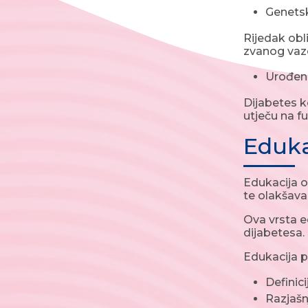
Genetsk
Rijedak ob
zvanog vaz
Urođeni
Dijabetes k
utječu na f
Eduka
Edukacija o
te olakšava
Ova vrsta e
dijabetesa.
Edukacija p
Definici
Razjašn