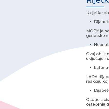
U rijetke o
Dijabet
MODY je posl
genetske mu
Neonata
Ovaj oblik d
uključuje in
Latentn
LADA dijabet
reakciju ko
Dijabet
Osobe s cis
oštećenja g