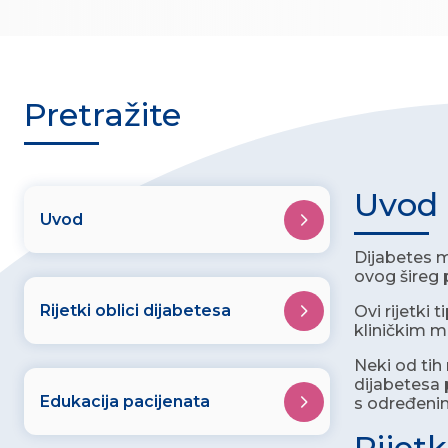
Pretražite
Uvod
Uvod
Dijabetes m
ovog šireg p
Rijetki oblici dijabetesa
Ovi rijetki 
kliničkim m
Neki od tih
dijabetesa 
Edukacija pacijenata
s određeni
Rijetk