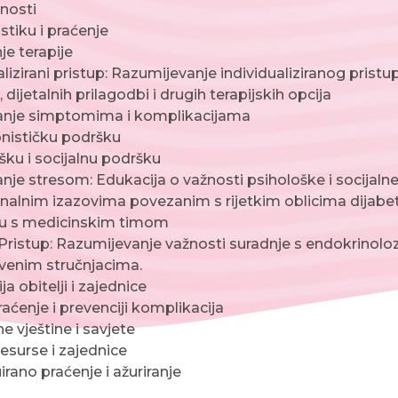
čnosti
stiku i praćenje
je terapije
izirani pristup: Razumijevanje individualiziranog pristupa 
, dijetalnih prilagodbi i drugih terapijskih opcija
anje simptomima i komplikacijama
onističku podršku
šku i socijalnu podršku
anje stresom: Edukacija o važnosti psihološke i socijaln
alnim izazovima povezanim s rijetkim oblicima dijabe
ju s medicinskim timom
Pristup: Razumijevanje važnosti suradnje s endokrinol
venim stručnjacima.
a obitelji i zajednice
ćenje i prevenciji komplikacija
e vještine i savjete
resurse i zajednice
irano praćenje i ažuriranje