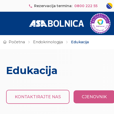
Skip to main content
Sele
Rezervacija termina:
0800 222 55
Početna
Endokrinologija
Edukacija
Edukacija
KONTAKTIRAJTE NAS
CJENOVNIK