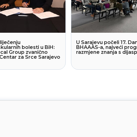
liječenju
U Sarajevu počeli 17. Dan
kularnih bolesti u BiH:
BHAAAS-a, najveći pro
cal Group zvanično
razmjene znanja s dija
Centar za Srce Sarajevo