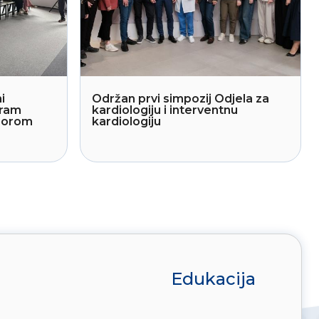
i
Održan prvi simpozij Odjela za
gram
kardiologiju i interventnu
sporom
kardiologiju
Edukacija