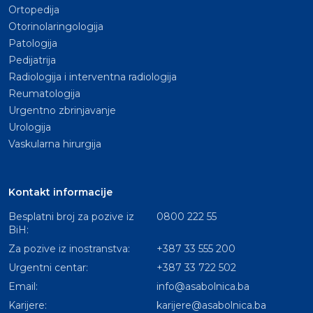
Ortopedija
Otorinolaringologija
Patologija
Pedijatrija
Radiologija i interventna radiologija
Reumatologija
Urgentno zbrinjavanje
Urologija
Vaskularna hirurgija
Kontakt informacije
Besplatni broj za pozive iz
0800 222 55
BiH:
Za pozive iz inostranstva:
+387 33 555 200
Urgentni centar:
+387 33 722 502
Email:
info@asabolnica.ba
Karijere:
karijere@asabolnica.ba