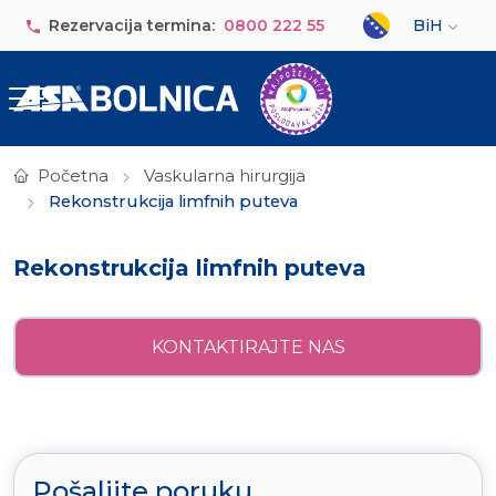
Skip to main content
Select your lan
Rezervacija termina:
0800 222 55
BiH
Početna
Vaskularna hirurgija
Rekonstrukcija limfnih puteva
Rekonstrukcija limfnih puteva
KONTAKTIRAJTE NAS
Pošaljite poruku