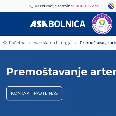
Skip to main content
Sele
Rezervacija termina:
0800 222 55
Početna
Vaskularna hirurgija
Premoštavanje arte
Premoštavanje arteri
KONTAKTIRAJTE NAS