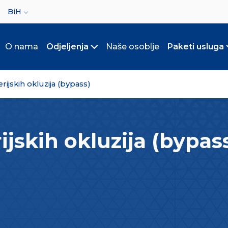
ct your language
BiH
O nama
Odjeljenja
Naše osoblje
Paketi usluga
Toggle submenu
rijskih okluzija (bypass)
jskih okluzija (bypas