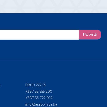
Potvrdi
:
0800 222 55
+387 33 555 200
+387 33 722 502
info@asabolnica.ba