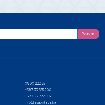
Potvrdi
:
0800 222 55
+387 33 555 200
+387 33 722 502
info@asabolnica.ba