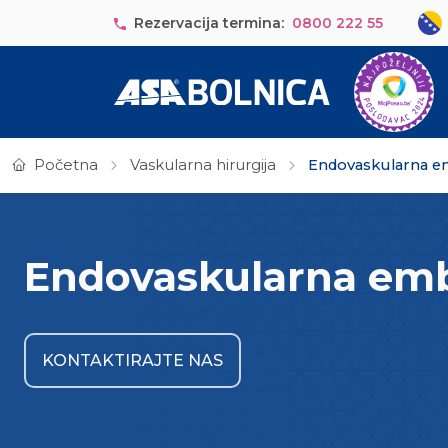
Skip to main content
Sele
Rezervacija termina:
0800 222 55
Početna
Vaskularna hirurgija
Endovaskularna em
Endovaskularna emb
KONTAKTIRAJTE NAS