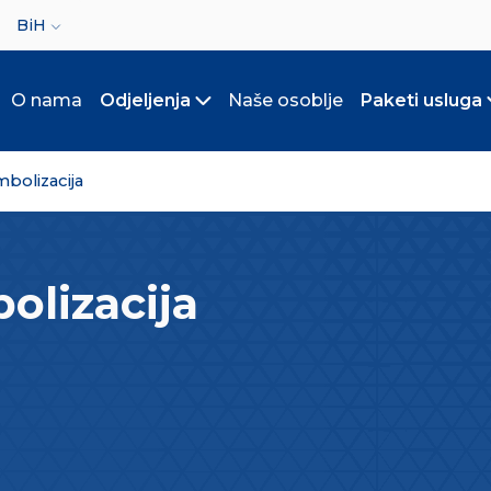
ct your language
BiH
O nama
Odjeljenja
Naše osoblje
Paketi usluga
Toggle submenu
bolizacija
olizacija