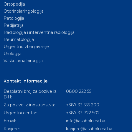
Ortopedija
Otorinolaringologija
Patologija
Pedijatrija
Radiologija i interventna radiologija
Reumatologija
Urgentno zbrinjavanje
Urologija
Vaskularna hirurgija
Kontakt informacije
Besplatni broj za pozive iz
0800 222 55
BiH:
Za pozive iz inostranstva:
+387 33 555 200
Urgentni centar:
+387 33 722 502
Email:
info@asabolnica.ba
Karijere:
karijere@asabolnica.ba