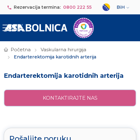
Skip to main content
Select your lan
Rezervacija termina:
0800 222 55
BiH
Početna
Vaskularna hirurgija
Endarterektomija karotidnih arterija
Endarterektomija karotidnih arterija
KONTAKTIRAJTE NAS
Pošaljite poruku