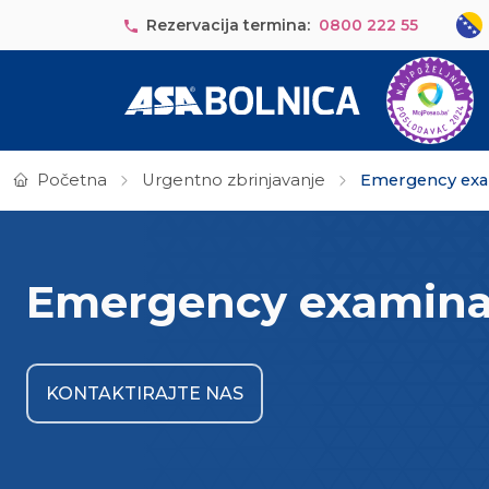
Skip to main content
Sele
Rezervacija termina:
0800 222 55
Početna
Urgentno zbrinjavanje
Emergency exam
Emergency examinat
KONTAKTIRAJTE NAS