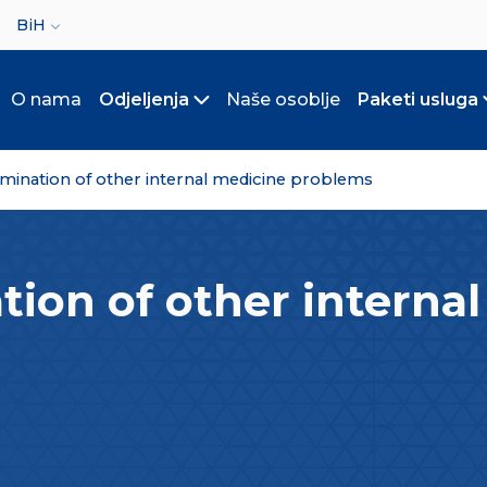
ct your language
BiH
O nama
Odjeljenja
Naše osoblje
Paketi usluga
Toggle submenu
ination of other internal medicine problems
ion of other interna