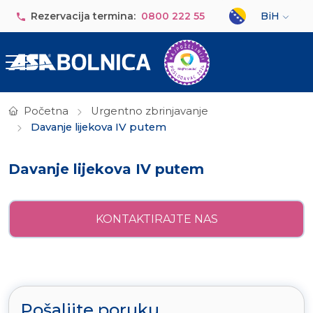
Skip to main content
Select your lan
Rezervacija termina:
0800 222 55
BiH
Početna
Urgentno zbrinjavanje
Davanje lijekova IV putem
Davanje lijekova IV putem
KONTAKTIRAJTE NAS
Pošaljite poruku