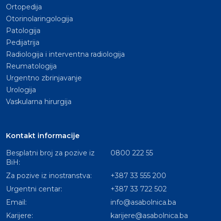
Ortopedija
Otorinolaringologija
Patologija
Pedijatrija
Radiologija i interventna radiologija
Reumatologija
Urgentno zbrinjavanje
Urologija
Vaskularna hirurgija
Kontakt informacije
Besplatni broj za pozive iz
0800 222 55
BiH:
Za pozive iz inostranstva:
+387 33 555 200
Urgentni centar:
+387 33 722 502
Email:
info@asabolnica.ba
Karijere:
karijere@asabolnica.ba