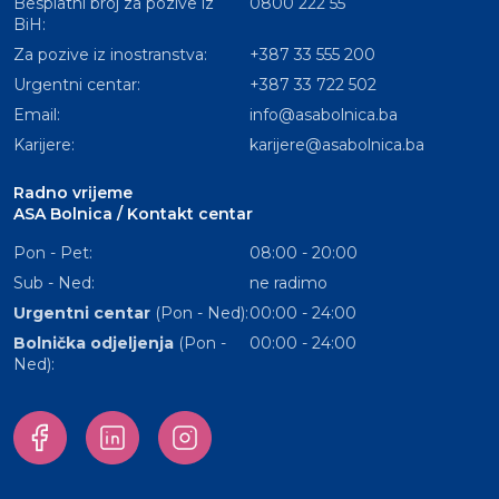
Besplatni broj za pozive iz
0800 222 55
BiH:
Za pozive iz inostranstva:
+387 33 555 200
Urgentni centar:
+387 33 722 502
Email:
info@asabolnica.ba
Karijere:
karijere@asabolnica.ba
Radno vrijeme
ASA Bolnica / Kontakt centar
Pon - Pet:
08:00 - 20:00
Sub - Ned:
ne radimo
Urgentni centar
(Pon - Ned):
00:00 - 24:00
Bolnička odjeljenja
(Pon -
00:00 - 24:00
Ned):