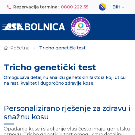
Skip to main content
Select your lan
Rezervacija termina:
0800 222 55
BiH
Početna
Tricho genetički test
Tricho genetički test
Omogućava detaljnu analizu genetskih faktora koji utiču
na rast, kvalitet i dugoročno zdravlje kose.
Personalizirano rješenje za zdravu i
snažnu kosu
Opadanje kose i slabljenje vlasi često imaju genetsku
osnovu. Tricho genetički test omogućava detaljnu