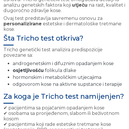
analizu genetskih faktora koji
utječu
na rast, kvalitet i
dugoročno zdravlje kose.
Ovaj test predstavlja savremenu osnovu za
personalizirane
estetske i dermatološke tretmane
kose.
Šta Tricho test otkriva?
Tricho genetički test analizira predispozicije
povezane sa:
androgenetskim i difuznim opadanjem kose
osjetljivošću
folikula dlake
hormonskim i metaboličkim utjecajima
odgovorom kose na aktivne supstance i terapije
Za koga je Tricho test namijenjen?
✔ pacijentima sa pojačanim opadanjem kose
✔ osobama sa prorijeđenom, slabom ili beživotnom
kosom
✔ pacijentima koji rade estetske tretmane kose