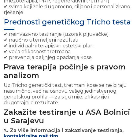
(mezoterapija, PRP, regenerativni tretmani)
✔ svima koji žele dugoročno, ciljano i personalizirano
rješenje
Prednosti genetičkog Tricho testa
✔ neinvazivno testiranje (uzorak pljuvačke)
✔ naučno utemeljeni rezultati
✔ individualni terapijski i estetski plan
✔ veća efikasnost tretmana
✔ prevencija daljnjeg opadanja kose
Prava terapija počinje s pravom
analizom
Uz Tricho genetički test, tretmani kose se ne biraju
nasumično, već na osnovu vašeg jedinstvenog
genetskog profila — za sigurnije, efikasnije i
dugotrajnije rezultate.
Zakažite testiranje u ASA Bolnici
u Sarajevu
📞
Za više informacija i zakazivanje testiranja,
kontaktirajte naš tim
.