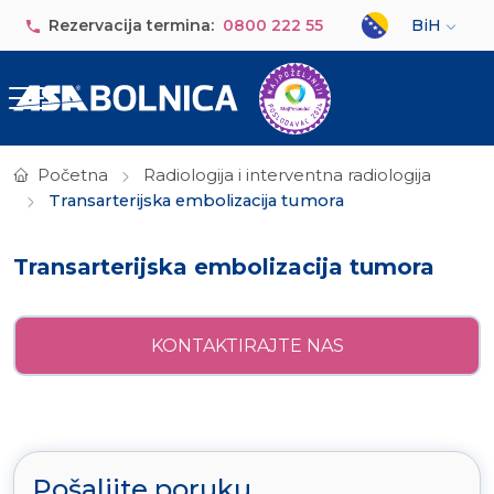
Skip to main content
Select your lan
Rezervacija termina:
0800 222 55
BiH
Početna
Radiologija i interventna radiologija
Transarterijska embolizacija tumora
Transarterijska embolizacija tumora
KONTAKTIRAJTE NAS
Pošaljite poruku