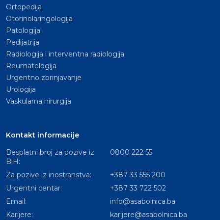
Ortopedija
Otorinolaringologija
Patologija
Pedijatrija
Radiologija i interventna radiologija
Reumatologija
Urgentno zbrinjavanje
Urologija
Vaskularna hirurgija
Kontakt informacije
Besplatni broj za pozive iz
0800 222 55
BiH:
Za pozive iz inostranstva:
+387 33 555 200
Urgentni centar:
+387 33 722 502
Email:
info@asabolnica.ba
Karijere:
karijere@asabolnica.ba