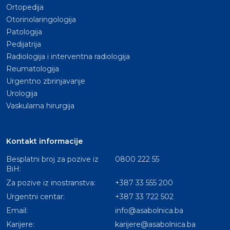
Ortopedija
Otorinolaringologija
Patologija
Pedijatrija
Radiologija i interventna radiologija
Reumatologija
Urgentno zbrinjavanje
Urologija
Vaskularna hirurgija
Kontakt informacije
Besplatni broj za pozive iz
0800 222 55
BiH:
Za pozive iz inostranstva:
+387 33 555 200
Urgentni centar:
+387 33 722 502
Email:
info@asabolnica.ba
Karijere:
karijere@asabolnica.ba