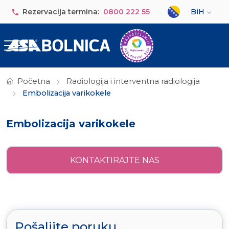
Skip to main content
Select your lan
Rezervacija termina:
0800 222 55
BiH
Početna
Radiologija i interventna radiologija
Embolizacija varikokele
Embolizacija varikokele
KONTAKTIRAJTE NAS
Pošaljite poruku