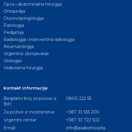
Opća i abdominalna hirurgija
Ortopedija
Otorinolaringologija
Patologija
Pedijatrija
Radiologija i interventna radiologija
Reumatologija
Urgentno zbrinjavanje
Urologija
Vaskularna hirurgija
Kontakt informacije
Besplatni broj za pozive iz
0800 222 55
BiH:
Za pozive iz inostranstva:
+387 33 555 200
Urgentni centar:
+387 33 722 502
Email:
info@asabolnica.ba