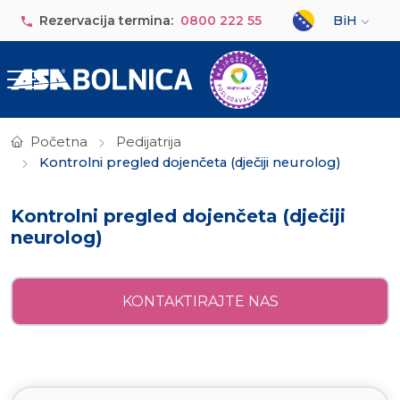
Skip to main content
Select your lan
Rezervacija termina:
0800 222 55
BiH
Početna
Pedijatrija
Kontrolni pregled dojenčeta (dječiji neurolog)
Kontrolni pregled dojenčeta (dječiji
neurolog)
KONTAKTIRAJTE NAS