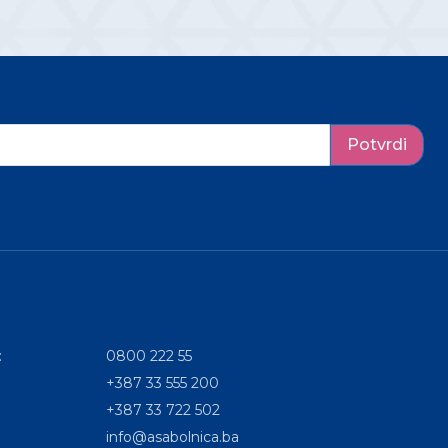
Potvrdi
:
0800 222 55
+387 33 555 200
+387 33 722 502
info@asabolnica.ba