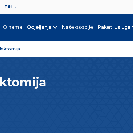
ct your language
BiH
O nama
Odjeljenja
Naše osoblje
Paketi usluga
Toggle submenu
dektomija
ektomija