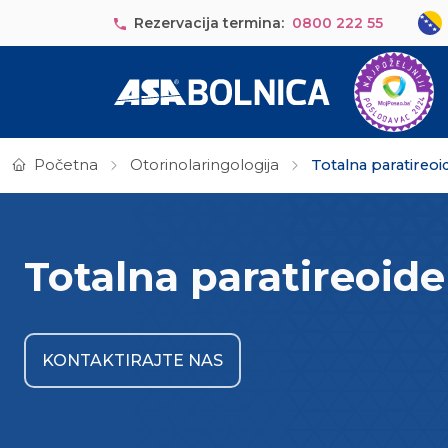
Skip to main content
Sele
Rezervacija termina:
0800 222 55
Početna
Otorinolaringologija
Totalna paratireoi
Totalna paratireoid
KONTAKTIRAJTE NAS