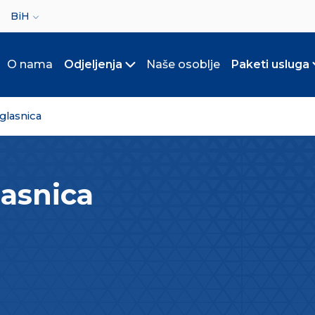
ct your language
BiH
O nama
Odjeljenja
Naše osoblje
Paketi usluga
Toggle submenu
 glasnica
lasnica