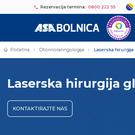
Skip to main content
Sele
Rezervacija termina:
0800 222 55
Početna
Otorinolaringologija
Laserska hirurgija
Laserska hirurgija g
KONTAKTIRAJTE NAS