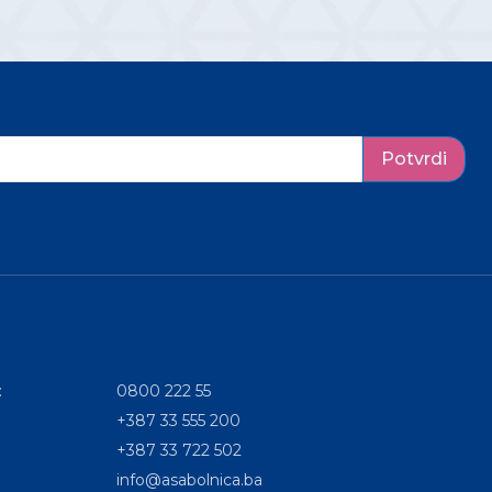
Potvrdi
:
0800 222 55
+387 33 555 200
+387 33 722 502
info@asabolnica.ba