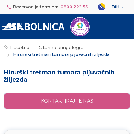
Skip to main content
Select your lan
Rezervacija termina:
0800 222 55
BiH
Početna
Otorinolaringologija
Hirurški tretman tumora pljuvačnih žlijezda
Hirurški tretman tumora pljuvačnih
žlijezda
KONTAKTIRAJTE NAS