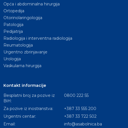
Opća i abdominalna hirurgija
Ortopedija
Otorinolaringologija
Patologija
Pedijatrija
Radiologija i interventna radiologija
Reumatologija
Urgentno zbrinjavanje
Urologija
Vaskularna hirurgija
Kontakt informacije
Besplatni broj za pozive iz
0800 222 55
BiH:
Za pozive iz inostranstva:
+387 33 555 200
Urgentni centar:
+387 33 722 502
Email:
info@asabolnica.ba