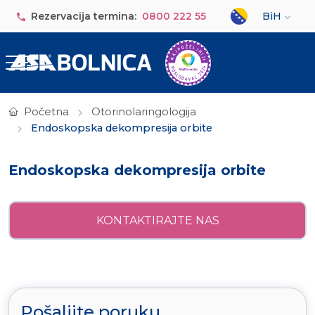
Skip to main content
Select your lan
Rezervacija termina:
0800 222 55
BiH
Početna
Otorinolaringologija
Endoskopska dekompresija orbite
Endoskopska dekompresija orbite
KONTAKTIRAJTE NAS
Pošaljite poruku