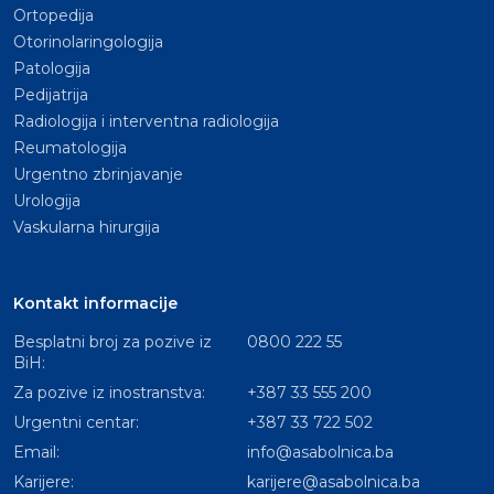
Ortopedija
Otorinolaringologija
Patologija
Pedijatrija
Radiologija i interventna radiologija
Reumatologija
Urgentno zbrinjavanje
Urologija
Vaskularna hirurgija
Kontakt informacije
Besplatni broj za pozive iz
0800 222 55
BiH:
Za pozive iz inostranstva:
+387 33 555 200
Urgentni centar:
+387 33 722 502
Email:
info@asabolnica.ba
Karijere:
karijere@asabolnica.ba