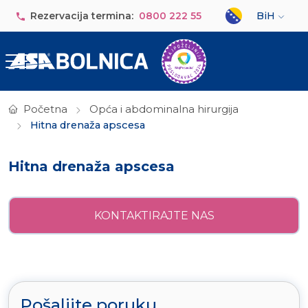
Skip to main content
Select your lan
Rezervacija termina:
0800 222 55
BiH
Početna
Opća i abdominalna hirurgija
Hitna drenaža apscesa
Hitna drenaža apscesa
KONTAKTIRAJTE NAS
Pošaljite poruku