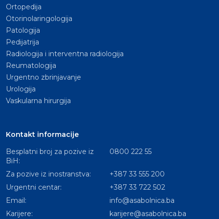
Ortopedija
Otorinolaringologija
Patologija
Pedijatrija
Radiologija i interventna radiologija
Reumatologija
Urgentno zbrinjavanje
Urologija
Vaskularna hirurgija
Kontakt informacije
Besplatni broj za pozive iz
0800 222 55
BiH:
Za pozive iz inostranstva:
+387 33 555 200
Urgentni centar:
+387 33 722 502
Email:
info@asabolnica.ba
Karijere:
karijere@asabolnica.ba