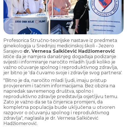
Profesorica Stručno-teorijske nastave iz predmeta
ginekologija u Srednjoj medicinskoj školi - Jezero
Sarajevo
dr. Vernesa Salkičević Hadžiomerović
ističe da je namjera današnjeg događaja podizanje
svijesti i informiranje naročito mladih ljudi koliko je
važno očuvanje spolnog i reproduktivnog zdravlja,
jer bitno je 'da čuvamo svoje i zdravlje svog partnera'.
"Bitno je da, naročito mladi ljudi, imaju pristup
provjerenim i tačnim informacijama. Bez obzira na
napredak savremenog društva, spolno i
reproduktivno zdravlje predstavlja osjetljivu temu.
Zato je važno da se ta činjenica promijeni, da
kompletna populacija bude uključena u otvoren
razgovor o očuvanju spolnog i reproduktivnog
zdravlja", naglasila je dr. Vernesa Salkičević
Hadžiomerović.