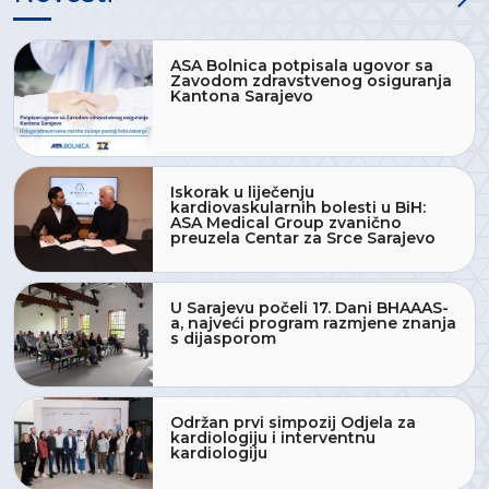
ASA Bolnica potpisala ugovor sa
Zavodom zdravstvenog osiguranja
Kantona Sarajevo
Iskorak u liječenju
kardiovaskularnih bolesti u BiH:
ASA Medical Group zvanično
preuzela Centar za Srce Sarajevo
U Sarajevu počeli 17. Dani BHAAAS-
a, najveći program razmjene znanja
s dijasporom
Održan prvi simpozij Odjela za
kardiologiju i interventnu
kardiologiju