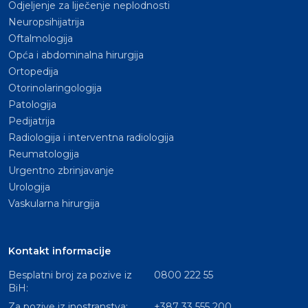
Odjeljenje za liječenje neplodnosti
Neuropsihijatrija
Oftalmologija
Opća i abdominalna hirurgija
Ortopedija
Otorinolaringologija
Patologija
Pedijatrija
Radiologija i interventna radiologija
Reumatologija
Urgentno zbrinjavanje
Urologija
Vaskularna hirurgija
Kontakt informacije
Besplatni broj za pozive iz
0800 222 55
BiH:
Za pozive iz inostranstva:
+387 33 555 200