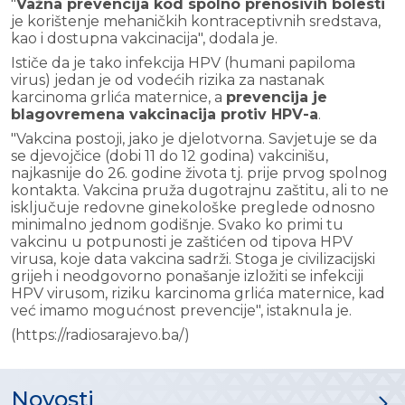
"
Važna prevencija kod spolno prenosivih bolesti
je korištenje mehaničkih kontraceptivnih sredstava,
kao i dostupna vakcinacija", dodala je.
Ističe da je tako infekcija HPV (humani papiloma
virus) jedan je od vodećih rizika za nastanak
karcinoma grlića maternice, a
prevencija je
blagovremena vakcinacija protiv HPV-a
.
"Vakcina postoji, jako je djelotvorna. Savjetuje se da
se djevojčice (dobi 11 do 12 godina) vakcinišu,
najkasnije do 26. godine života tj. prije prvog spolnog
kontakta. Vakcina pruža dugotrajnu zaštitu, ali to ne
isključuje redovne ginekološke preglede odnosno
minimalno jednom godišnje. Svako ko primi tu
vakcinu u potpunosti je zaštićen od tipova HPV
virusa, koje data vakcina sadrži. Stoga je civilizacijski
grijeh i neodgovorno ponašanje izložiti se infekciji
HPV virusom, riziku karcinoma grlića maternice, kad
već imamo mogućnost prevencije", istaknula je.
(https://radiosarajevo.ba/)
Novosti