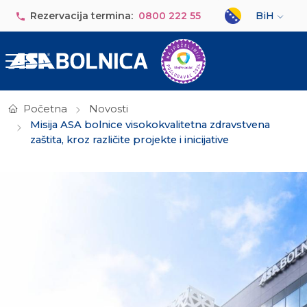
Skip to main content
Select your lan
Rezervacija termina:
0800 222 55
BiH
Početna
Novosti
Misija ASA bolnice visokokvalitetna zdravstvena
zaštita, kroz različite projekte i inicijative