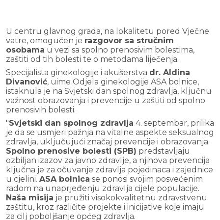
U centru glavnog grada, na lokalitetu pored Vječne
vatre, omogućen je
razgovor sa stručnim
osobama
u vezi sa spolno prenosivim bolestima,
zaštiti od tih bolesti te o metodama liječenja.
Specijalista ginekologije i akušerstva
dr. Aldina
Divanović
, uime Odjela ginekologije ASA bolnice,
istaknula je na Svjetski dan spolnog zdravlja, ključnu
važnost obrazovanja i prevencije u zaštiti od spolno
prenosivih bolesti.
"
Svjetski dan spolnog zdravlja
4. septembar, prilika
je da se usmjeri pažnja na vitalne aspekte seksualnog
zdravlja, uključujući značaj prevencije i obrazovanja.
Spolno prenosive bolesti (SPB)
predstavljaju
ozbiljan izazov za javno zdravlje, a njihova prevencija
ključna je za očuvanje zdravlja pojedinaca i zajednice
u cjelini.
ASA bolnica
se ponosi svojim posvećenim
radom na unaprjeđenju zdravlja cijele populacije.
Naša misija
je pružiti visokokvalitetnu zdravstvenu
zaštitu, kroz različite projekte i inicijative koje imaju
za cilj poboljšanje općeg zdravlja.