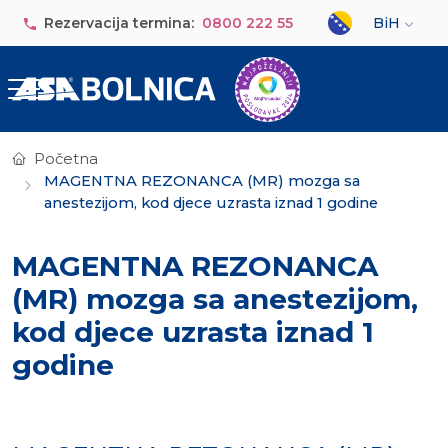
Skip to main content
Select your lan
Rezervacija termina:
0800 222 55
BiH
Početna
MAGENTNA REZONANCA (MR) mozga sa
anestezijom, kod djece uzrasta iznad 1 godine
MAGENTNA REZONANCA
(MR) mozga sa anestezijom,
kod djece uzrasta iznad 1
godine