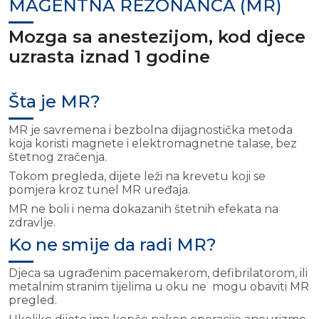
MAGENTNA REZONANCA (MR)
Mozga sa anestezijom, kod djece
uzrasta iznad 1 godine
Šta je MR?
MR je savremena i bezbolna dijagnostička metoda
koja koristi magnete i elektromagnetne talase, bez
štetnog zračenja.
Tokom pregleda, dijete leži na krevetu koji se
pomjera kroz tunel MR uređaja.
MR ne boli i nema dokazanih štetnih efekata na
zdravlje.
Ko ne smije da radi MR?
Djeca sa ugrađenim pacemakerom, defibrilatorom, ili
metalnim stranim tijelima u oku ne mogu obaviti MR
pregled.