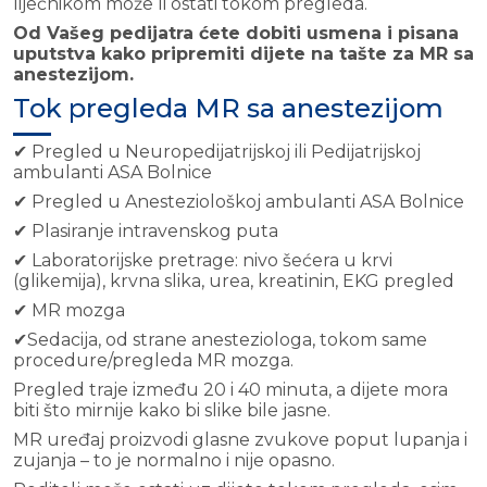
liječnikom može li ostati tokom pregleda.
Od Vašeg pedijatra ćete dobiti usmena i pisana
uputstva kako pripremiti dijete na tašte za MR sa
anestezijom.
Tok pregleda MR sa anestezijom
Pregled u Neuropedijatrijskoj ili Pedijatrijskoj
✔
ambulanti ASA Bolnice
Pregled u Anesteziološkoj ambulanti ASA Bolnice
✔
Plasiranje intravenskog puta
✔
Laboratorijske pretrage: nivo šećera u krvi
✔
(glikemija), krvna slika, urea, kreatinin, EKG
pregled
MR mozga
✔
Sedacija, od strane anesteziologa, tokom same
✔
procedure/pregleda MR mozga.
Pregled traje između 20 i 40 minuta, a dijete mora
biti što mirnije kako bi slike bile jasne.
MR uređaj proizvodi glasne zvukove poput lupanja i
zujanja – to je normalno i nije opasno.