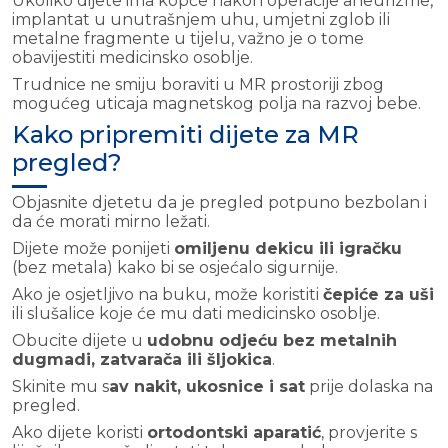
Ukoliko dijete ima kopče nakon operacije aneurizme,
implantat u unutrašnjem uhu, umjetni zglob ili
metalne fragmente u tijelu, važno je o tome
obavijestiti medicinsko osoblje.
Trudnice ne smiju boraviti u MR prostoriji zbog
mogućeg uticaja magnetskog polja na razvoj bebe.
Kako pripremiti dijete za MR
pregled?
Objasnite djetetu da je pregled potpuno bezbolan i
da će morati mirno ležati.
Dijete može ponijeti
omiljenu dekicu ili igračku
(bez metala) kako bi se osjećalo sigurnije.
Ako je osjetljivo na buku, može koristiti
čepiće za uši
ili slušalice koje će mu dati medicinsko osoblje.
Obucite dijete u
udobnu odjeću bez metalnih
dugmadi, zatvarača ili šljokica
.
Skinite mu s
av nakit, ukosnice i sat
prije dolaska na
pregled.
Ako dijete koristi
ortodontski aparatić
, provjerite s