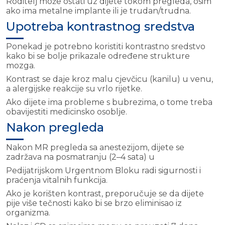
Roditelj može ostati uz dijete tokom pregleda, osim
ako ima metalne implante ili je trudan/trudna.
Upotreba kontrastnog sredstva
Ponekad je potrebno koristiti kontrastno sredstvo
kako bi se bolje prikazale određene strukture
mozga.
Kontrast se daje kroz malu cjevčicu (kanilu) u venu,
a alergijske reakcije su vrlo rijetke.
Ako dijete ima probleme s bubrezima, o tome treba
obavijestiti medicinsko osoblje.
Nakon pregleda
Nakon MR pregleda sa anestezijom, dijete se
zadržava na posmatranju (2–4 sata) u
Pedijatrijskom Urgentnom Bloku radi sigurnosti i
praćenja vitalnih funkcija.
Ako je korišten kontrast, preporučuje se da dijete
pije više tečnosti kako bi se brzo eliminisao iz
organizma.