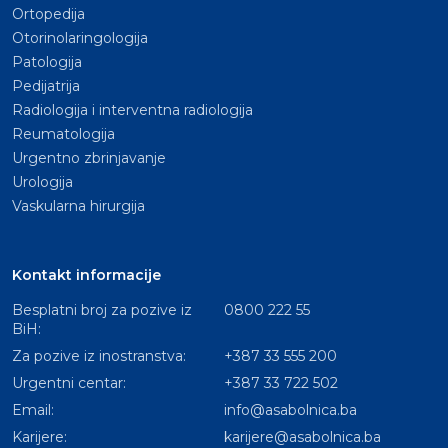
Ortopedija
Otorinolaringologija
Patologija
Pedijatrija
Radiologija i interventna radiologija
Reumatologija
Urgentno zbrinjavanje
Urologija
Vaskularna hirurgija
Kontakt informacije
Besplatni broj za pozive iz
0800 222 55
BiH:
Za pozive iz inostranstva:
+387 33 555 200
Urgentni centar:
+387 33 722 502
Email:
info@asabolnica.ba
Karijere:
karijere@asabolnica.ba