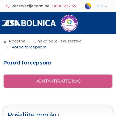
Skip to main content
Select your lan
Rezervacija termina:
0800 222 55
BiH
Početna
Ginekologija i akušerstvo
Porod forcepsom
Porod forcepsom
KONTAKTIRAJTE NAS
Pošaljite poruku