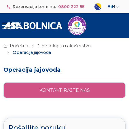
Skip to main content
Select your lan
Rezervacija termina:
0800 222 55
BiH
Početna
Ginekologija i akušerstvo
Operacija jajovoda
Operacija jajovoda
KONTAKTIRAJTE NAS
Pošaljite poruku