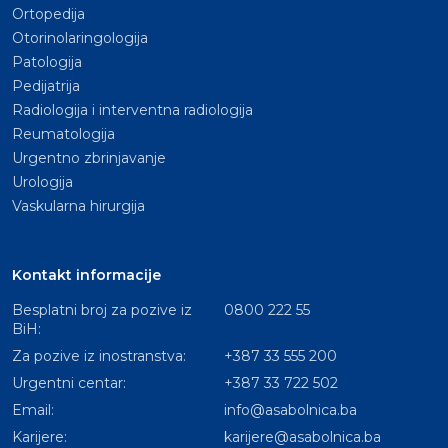
Ortopedija
Otorinolaringologija
Patologija
Pedijatrija
Radiologija i interventna radiologija
Reumatologija
Urgentno zbrinjavanje
Urologija
Vaskularna hirurgija
Kontakt informacije
Besplatni broj za pozive iz
0800 222 55
BiH:
Za pozive iz inostranstva:
+387 33 555 200
Urgentni centar:
+387 33 722 502
Email:
info@asabolnica.ba
Karijere:
karijere@asabolnica.ba