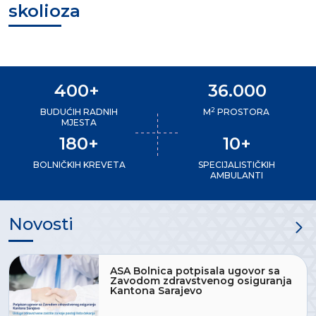
skolioza
400+
36.000
2
BUDUĆIH RADNIH
M
PROSTORA
MJESTA
180+
10+
BOLNIČKIH KREVETA
SPECIJALISTIČKIH
AMBULANTI
Novosti
ASA Bolnica potpisala ugovor sa
Zavodom zdravstvenog osiguranja
Kantona Sarajevo