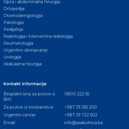
Opća i abdominalna hirurgija
Ortopedija
Otorinolaringologija
Patologija
Pedijatrija
Radiologija i interventna radiologija
Reumatologija
Urgentno zbrinjavanje
Urologija
Vaskularna hirurgija
Kontakt informacije
Besplatni broj za pozive iz
0800 222 55
BiH:
Za pozive iz inostranstva:
+387 33 555 200
Urgentni centar:
+387 33 722 502
Email:
info@asabolnica.ba