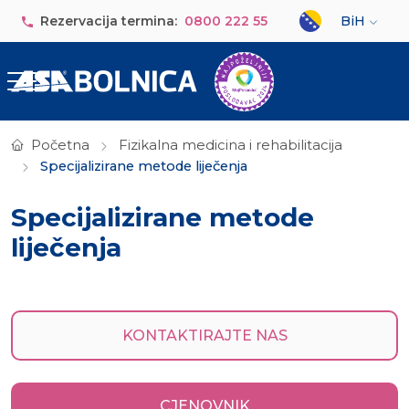
Skip to main content
Select your lan
Rezervacija termina:
0800 222 55
BiH
Početna
Fizikalna medicina i rehabilitacija
Specijalizirane metode liječenja
Specijalizirane metode
liječenja
KONTAKTIRAJTE NAS
CJENOVNIK