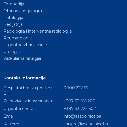
Ortopedija
Otorinolaringologija
Patologija
Pedijatrija
Radiologija i interventna radiologija
Reumatologija
Urgentno zbrinjavanje
Urologija
Vaskularna hirurgija
Kontakt informacije
Besplatni broj za pozive iz
0800 222 55
BiH:
Za pozive iz inostranstva:
+387 33 555 200
Urgentni centar:
+387 33 722 502
Email:
info@asabolnica.ba
Karijere:
karijere@asabolnica.ba