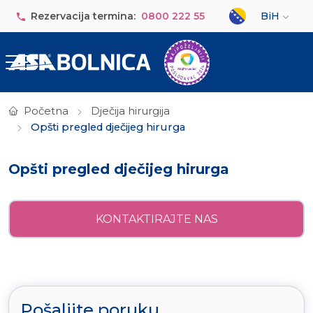
Skip to main content
Select your lan
Rezervacija termina:
0800 222 55
BiH
Početna
Dječija hirurgija
Opšti pregled dječijeg hirurga
Opšti pregled dječijeg hirurga
KONTAKTIRAJTE NAS
Pošaljite poruku