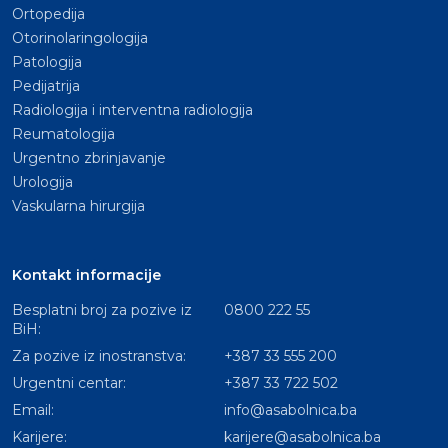
Ortopedija
Otorinolaringologija
Patologija
Pedijatrija
Radiologija i interventna radiologija
Reumatologija
Urgentno zbrinjavanje
Urologija
Vaskularna hirurgija
Kontakt informacije
Besplatni broj za pozive iz
0800 222 55
BiH:
Za pozive iz inostranstva:
+387 33 555 200
Urgentni centar:
+387 33 722 502
Email:
info@asabolnica.ba
Karijere:
karijere@asabolnica.ba