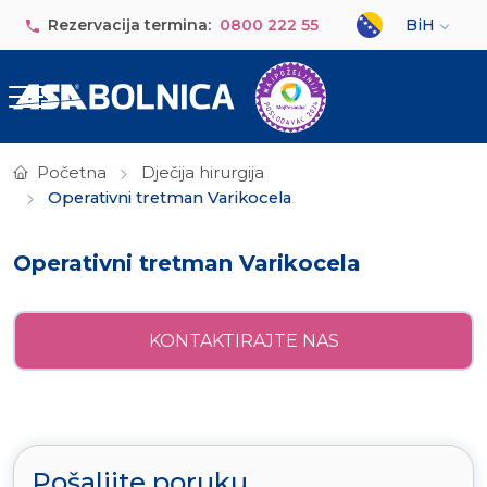
Skip to main content
Select your lan
Rezervacija termina:
0800 222 55
BiH
Početna
Dječija hirurgija
Operativni tretman Varikocela
Operativni tretman Varikocela
KONTAKTIRAJTE NAS
Pošaljite poruku