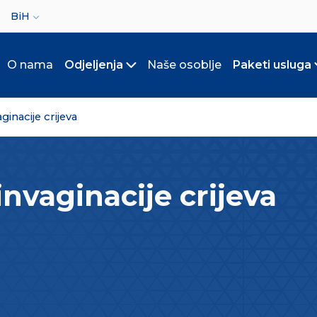
ct your language
BiH
O nama
Odjeljenja
Naše osoblje
Paketi usluga
Toggle submenu
ginacije crijeva
nvaginacije crijeva