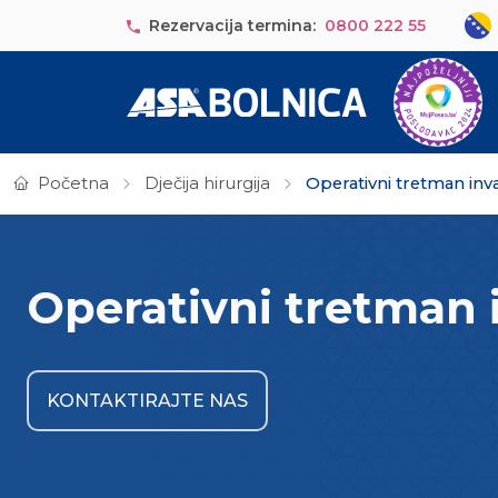
Skip to main content
Sele
Rezervacija termina:
0800 222 55
Početna
Dječija hirurgija
Operativni tretman inva
Operativni tretman i
KONTAKTIRAJTE NAS