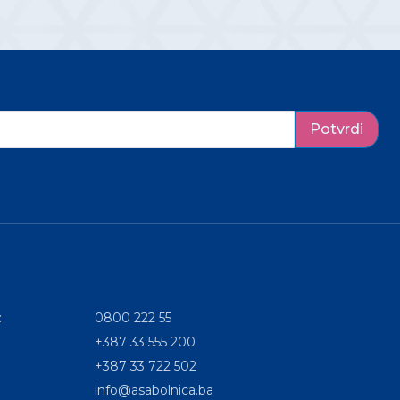
Potvrdi
:
0800 222 55
+387 33 555 200
+387 33 722 502
info@asabolnica.ba