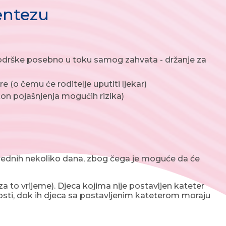
entezu
podrške posebno u toku samog zahvata - držanje za
e (o čemu će roditelje uputiti ljekar)
kon pojašnjenja mogućih rizika)
rednih nekoliko dana, zbog čega je moguće da će
 to vrijeme). Djeca kojima nije postavljen kateter
osti, dok ih djeca sa postavljenim kateterom moraju