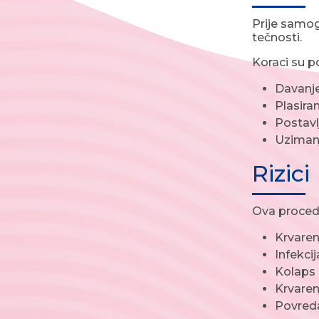
Prije samog
tečnosti.
Koraci su p
Davanje
Plasiran
Postavl
Uzimanj
Rizici
Ova procedu
Krvaren
Infekcij
Kolaps
Krvaren
Povreda