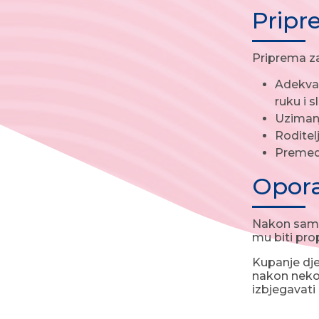
Pripr
Priprema za
Adekvat
ruku i s
Uzimanj
Roditel
Premedik
Opor
Nakon samog
mu biti prop
Kupanje dje
nakon nekol
izbjegavati