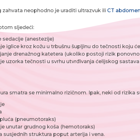
 zahvata neophodno je uraditi ultrazvuk ili
CT abdome
otom sljedeći:
 sedacije (anestezije)
je iglice kroz kožu u trbušnu šupljinu do tečnosti koju će
janje drenažnog katetera (ukoliko postoji rizik ponovno
e uzorka tečnosti u svrhu utvrđivanja ćelijskog sastava t
ra smatra se minimalno rizičnom. Ipak, neki od rizika su
je
a
 pluća (pneumotoraks)
je unutar grudnog koša (hemotoraks)
 susjednih struktura poput arterija i vena.