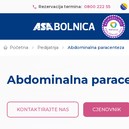
Skip to main content
Sele
Rezervacija termina:
0800 222 55
Početna
Pedijatrija
Abdominalna paracenteza
Abdominalna parac
KONTAKTIRAJTE NAS
CJENOVNIK