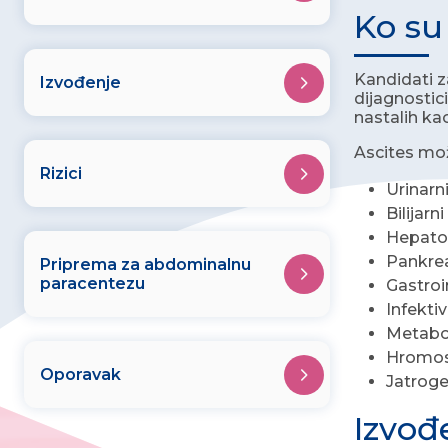
Ko su
Kandidati z
Izvođenje
dijagnostic
nastalih kao
Ascites mož
Rizici
Urinarn
Bilijarn
Hepatoc
Pankrea
Priprema za abdominalnu
paracentezu
Gastroi
Infekti
Metabol
Hromos
Oporavak
Jatroge
Izvođ