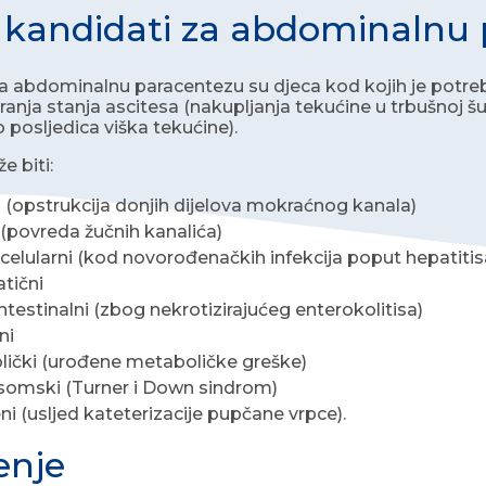
 kandidati za abdominalnu
a abdominalnu paracentezu su djeca kod kojih je potreb
iranja stanja ascitesa (nakupljanja tekućine u trbušnoj š
 posljedica viška tekućine).
e biti:
i (opstrukcija donjih dijelova mokraćnog kanala)
i (povreda žučnih kanalića)
elularni (kod novorođenačkih infekcija poput hepatitis
tični
ntestinalni (zbog nekrotizirajućeg enterokolitisa)
vni
ički (urođene metaboličke greške)
omski (Turner i Down sindrom)
ni (usljed kateterizacije pupčane vrpce).
enje