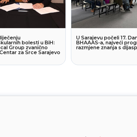
liječenju
U Sarajevu počeli 17. Dan
kularnih bolesti u BiH:
BHAAAS-a, najveći pro
cal Group zvanično
razmjene znanja s dija
Centar za Srce Sarajevo