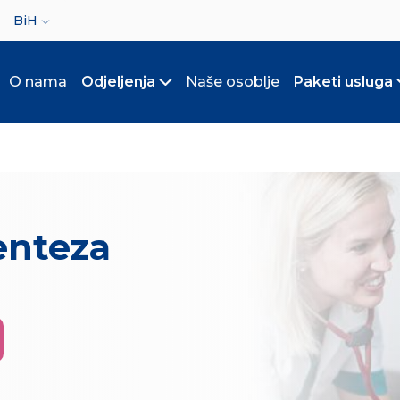
ct your language
BiH
O nama
Odjeljenja
Naše osoblje
Paketi usluga
Toggle submenu
enteza