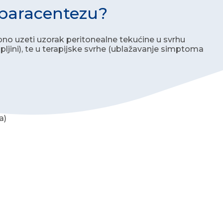
 paracentezu?
no uzeti uzorak peritonealne tekućine u svrhu
upljini), te u terapijske svrhe (ublažavanje simptoma
a)