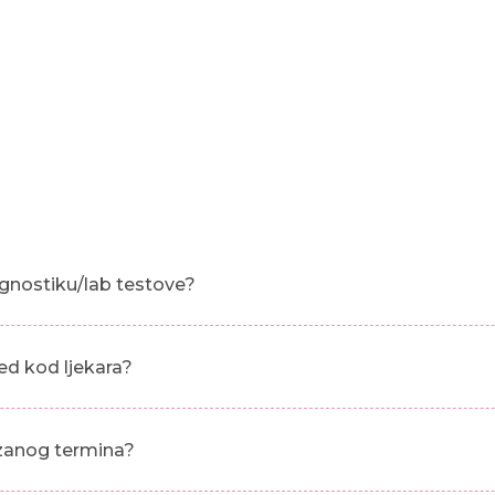
gnostiku/lab testove?
ed kod ljekara?
azanog termina?