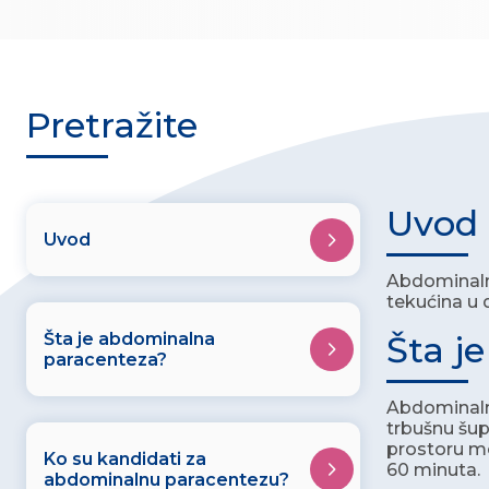
Pretražite
Uvod
Uvod
Abdominalna
tekućina u d
Šta je abdominalna
Šta j
paracenteza?
Abdominalna
trbušnu šup
prostoru mo
Ko su kandidati za
60 minuta.
abdominalnu paracentezu?