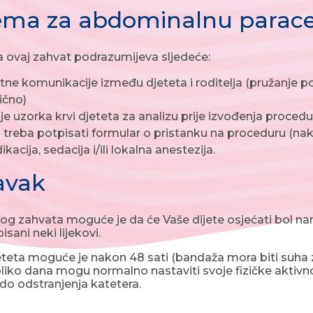
ema za abdominalnu parac
 ovaj zahvat podrazumijeva sljedeće:
ne komunikacije između djeteta i roditelja (pružanje 
lično)
e uzorka krvi djeteta za analizu prije izvođenja procedur
j treba potpisati formular o pristanku na proceduru (na
acija, sedacija i/ili lokalna anestezija.
avak
 zahvata moguće je da će Vaše dijete osjećati bol na
isani neki lijekovi.
teta moguće je nakon 48 sati (bandaža mora biti suha za
iko dana mogu normalno nastaviti svoje fizičke aktivn
 do odstranjenja katetera.