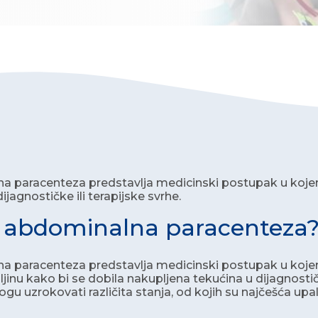
 paracenteza predstavlja medicinski postupak u kojem 
ijagnostičke ili terapijske svrhe.
e abdominalna paracenteza
 paracenteza predstavlja medicinski postupak u kojem se
ljinu kako bi se dobila nakupljena tekućina u dijagnostič
gu uzrokovati različita stanja, od kojih su najčešća upa