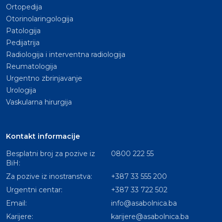
Ortopedija
Otorinolaringologija
Patologija
Pedijatrija
Radiologija i interventna radiologija
Reumatologija
Urgentno zbrinjavanje
Urologija
Vaskularna hirurgija
Kontakt informacije
Besplatni broj za pozive iz
0800 222 55
BiH:
Za pozive iz inostranstva:
+387 33 555 200
Urgentni centar:
+387 33 722 502
Email:
info@asabolnica.ba
Karijere:
karijere@asabolnica.ba