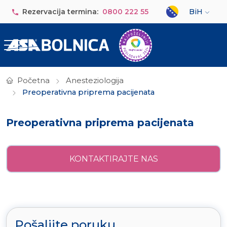
Skip to main content
Select your lan
Rezervacija termina:
0800 222 55
BiH
Početna
Anesteziologija
Preoperativna priprema pacijenata
Preoperativna priprema pacijenata
KONTAKTIRAJTE NAS
Pošaljite poruku