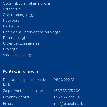
Opća i abdominalna hirurgija
Ortopedija
Otorinolaringologija
Patologija
Pedijatrija
Radiologija i interventna radiologija
Reumatologija
Urgentno zbrinjavanje
Urologija
Vaskularna hirurgija
Kontakt informacije
Besplatni broj za pozive iz
0800 222 55
BiH:
Za pozive iz inostranstva:
+387 33 555 200
Urgentni centar:
+387 33 722 502
Email:
info@asabolnica.ba