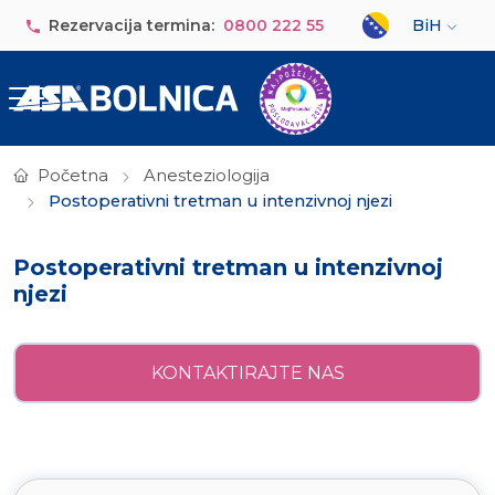
Skip to main content
Select your lan
Rezervacija termina:
0800 222 55
BiH
Početna
Anesteziologija
Postoperativni tretman u intenzivnoj njezi
Postoperativni tretman u intenzivnoj
njezi
KONTAKTIRAJTE NAS