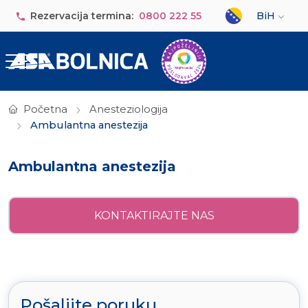
Skip to main content
Select your lan
Rezervacija termina:
0800 222 55
BiH
Početna
Anesteziologija
Ambulantna anestezija
Ambulantna anestezija
KONTAKTIRAJTE NAS
Pošaljite poruku