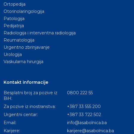
Ortopedija
Otorinolaringologija
Patologija
Pedijatrija
Radiologija i interventna radiologija
Reumatologija
Urgentno zbrinjavanje
Urologija
Vaskularna hirurgija
Kontakt informacije
Besplatni broj za pozive iz
0800 222 55
BiH:
Za pozive iz inostranstva:
+387 33 555 200
Urgentni centar:
+387 33 722 502
Email:
info@asabolnica.ba
Karijere:
karijere@asabolnica.ba