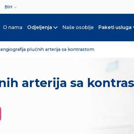
ct your language
BiH
O nama
Odjeljenja
Naše osoblje
Paketi usluga
Toggle submenu
angiografija plućnih arterija sa kontrastom
nih arterija sa kontr