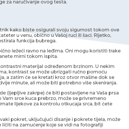
oge za naručivanje ovog testa.
itnik kako biste osigurali svoju sigurnost tokom ove
teter u venu, obično u Vašoj ruci ili šaci. Rijetko,
testirala funkcija bubrega.
čno ležeći ravno na leđima. Oni mogu koristiti trake
anete mirni tokom ispita.
kontrastni materijal određenom brzinom. U nekim
ama, kontrast se može ubrizgati ručno pomoću
a, a zatim će se kretati kroz otvor mašine dok se
dvije minute, ali može biti potrebno više skeniranja.
(ljepljive zakrpe) će biti postavljene na Vaša prsa
Ako Vam srce kuca prebrzo, može se privremeno
imate lijekove za kontrolu otkucaja srca, bit ćete
i pokret, uključujući disanje i pokrete tijela, može
ičiti na zamućenje koje se vidi na fotografiji