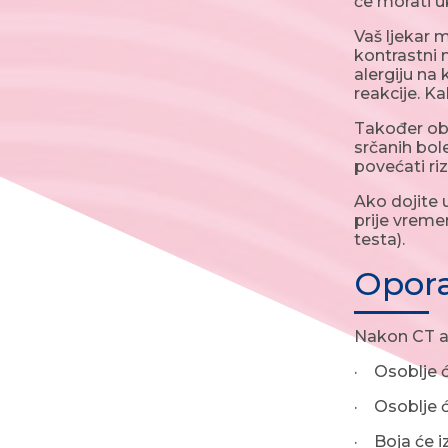
će morati u
Vaš ljekar 
kontrastni 
alergiju na 
reakcije. K
Također oba
srčanih bol
povećati ri
Ako dojite 
prije vremen
testa).
Opor
Nakon CT an
· Osoblje će
· Osoblje 
· Boja će iz