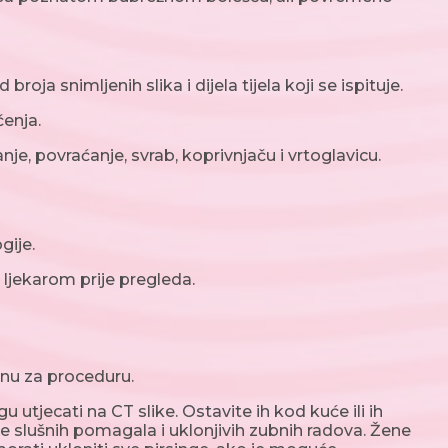
broja snimljenih slika i dijela tijela koji se ispituje.
enja.
je, povraćanje, svrab, koprivnjaču i vrtoglavicu.
gije.
 ljekarom prije pregleda.
inu za proceduru.
 utjecati na CT slike. Ostavite ih kod kuće ili ih
nje slušnih pomagala i uklonjivih zubnih radova. Žene