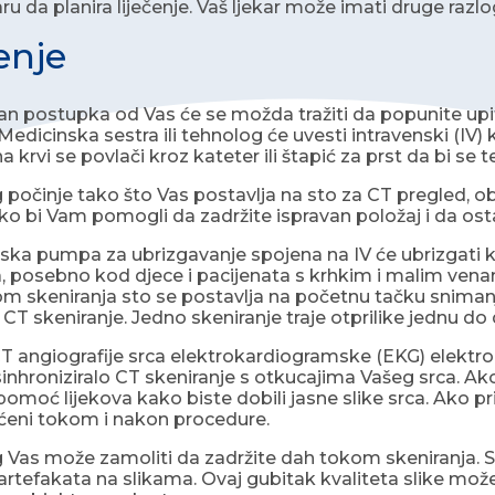
ru da planira liječenje. Vaš ljekar može imati druge razl
enje
a dan postupka od Vas će se možda tražiti da popunite up
edicinska sestra ili tehnolog će uvesti intravenski (IV) ka
a krvi se povlači kroz kateter ili štapić za prst da bi se 
počinje tako što Vas postavlja na sto za CT pregled, obi
ako bi Vam pomogli da zadržite ispravan položaj i da ost
ka pumpa za ubrizgavanje spojena na IV će ubrizgati 
, posebno kod djece i pacijenata s krhkim i malim ven
om skeniranja sto se postavlja na početnu tačku snimanj
 CT skeniranje. Jedno skeniranje traje otprilike jednu do 
angiografije srca elektrokardiogramske (EKG) elektrode 
sinhroniziralo CT skeniranje s otkucajima Vašeg srca. 
pomoć lijekova kako biste dobili jasne slike srca. Ako pr
aćeni tokom i nakon procedure.
Vas može zamoliti da zadržite dah tokom skeniranja. Svak
rtefakata na slikama. Ovaj gubitak kvaliteta slike može l