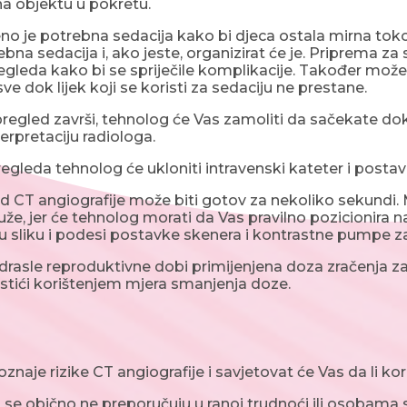
na objektu u pokretu.
 je potrebna sedacija kako bi djeca ostala mirna toko
rebna sedacija i, ako jeste, organizirat će je. Priprema za
pregleda kako bi se spriječile komplikacije. Također mož
sve dok lijek koji se koristi za sedaciju ne prestane.
regled završi, tehnolog će Vas zamoliti da sačekate dok
erpretaciju radiologa.
gleda tehnolog će ukloniti intravenski kateter i postavi
led CT angiografije može biti gotov za nekoliko sekundi.
že, jer će tehnolog morati da Vas pravilno pozicionira na st
u sliku i podesi postavke skenera i kontrastne pumpe za 
odrasle reproduktivne dobi primijenjena doza zračenja za
tići korištenjem mjera smanjenja doze.
oznaje rizike CT angiografije i savjetovat će Vas da li ko
 se obično ne preporučuju u ranoj trudnoći ili osobam