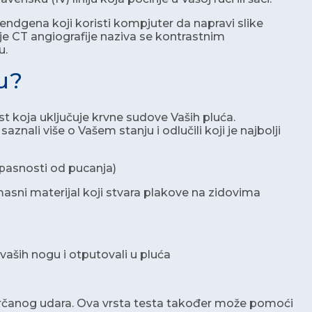
rendgena koji koristi kompjuter da napravi slike
je CT angiografije naziva se kontrastnim
u.
u?
 koja uključuje krvne sudove Vaših pluća.
znali više o Vašem stanju i odlučili koji je najbolji
opasnosti od pucanja)
masni materijal koji stvara plakove na zidovima
aših nogu i otputovali u pluća
srčanog udara. Ova vrsta testa također može pomoći