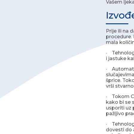
Vašem ljeka
Izvođ
Prije ili n
procedure. M
mala količin
· Tehnolog 
i jastuke k
· Automats
slučajevima
šprice. Tok
vrši stvarno
· Tokom CT 
kako bi se 
usporiti uz 
pažljivo pr
· Tehnolog 
dovesti do a