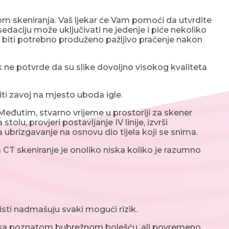
m skeniranja. Vaš ljekar će Vam pomoći da utvrdite
 sedaciju može uključivati ne jedenje i piće nekoliko
e biti potrebno produženo pažljivo praćenje nakon
 ne potvrde da su slike dovoljno visokog kvaliteta
ti zavoj na mjesto uboda igle.
 Međutim, stvarno vrijeme u prostoriji za skener
olu, provjeri postavljanje IV linije, izvrši
ubrizgavanje na osnovu dio tijela koji se snima.
 CT skeniranje je onoliko niska koliko je razumno
risti nadmašuju svaki mogući rizik.
a sa poznatom bubrežnom bolešću, ali povremeno