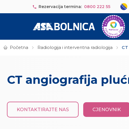
Skip to main content
Sele
Rezervacija termina:
0800 222 55
Početna
Radiologija i interventna radiologija
CT 
CT angiografija pluć
KONTAKTIRAJTE NAS
CJENOVNIK