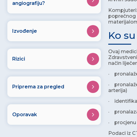
angiografiju?
Kompjuteriz
poprečnog p
materijalom
Izvođenje
Ko su
Ovaj medici
Zdravstveni 
Rizici
način liječe
· pronalaže
· pronalaže
Priprema za pregled
arterija)
· identifik
· pronalaza
Oporavak
· procjenu 
Podaci iz C