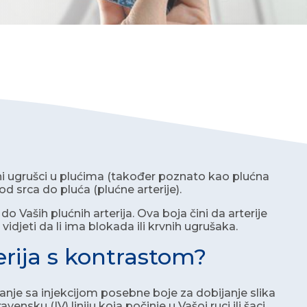
rvni ugrušci u plućima (također poznato kao plućna
od srca do pluća (plućne arterije).
o Vaših plućnih arterija. Ova boja čini da arterije
 vidjeti da li ima blokada ili krvnih ugrušaka.
erija s kontrastom?
anje sa injekcijom posebne boje za dobijanje slika
vensku (IV) liniju koja počinje u Vašoj ruci ili šaci.