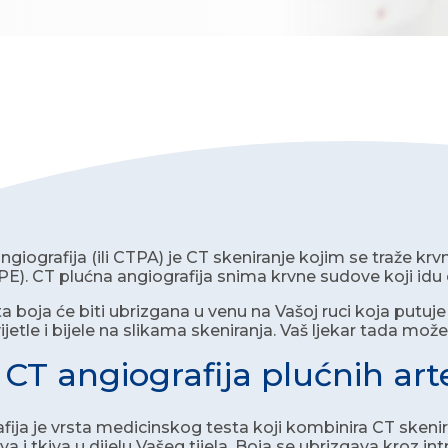
ngiografija (ili CTPA) je CT skeniranje kojim se traže k
 PE). CT plućna angiografija snima krvne sudove koji idu 
boja će biti ubrizgana u venu na Vašoj ruci koja putuje d
ijetle i bijele na slikama skeniranja. Vaš ljekar tada može
e CT angiografija plućnih art
fija je vrsta medicinskog testa koji kombinira CT skenir
a i tkiva u dijelu Vašeg tijela. Boja se ubrizgava kroz intra