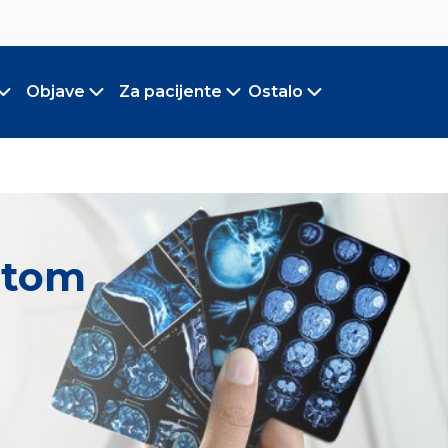
Objave
Za pacijente
Ostalo
Toggle submenu
Toggle submenu
Toggle submenu
Toggle submen
astom