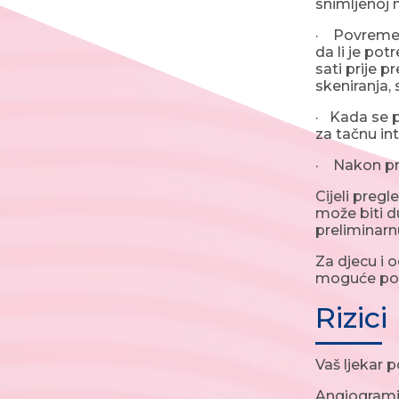
snimljenoj 
· Povremeno
da li je pot
sati prije 
skeniranja, 
· Kada se p
za tačnu int
· Nakon pre
Cijeli preg
može biti du
preliminarn
Za djecu i 
moguće pos
Rizici
Vaš ljekar p
Angiogrami