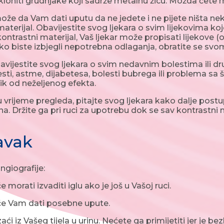
kloniti grudnjake koji sadrže metalnu žicu. Možda ćete m
može da Vam dati uputu da ne jedete i ne pijete ništa neko
materijal. Obavijestite svog ljekara o svim lijekovima k
kontrastni materijal, Vaš ljekar može propisati lijekove (
ako biste izbjegli nepotrebna odlaganja, obratite se s
vijestite svog ljekara o svim nedavnim bolestima ili dru
esti, astme, dijabetesa, bolesti bubrega ili problema sa
zik od neželjenog efekta.
u vrijeme pregleda, pitajte svog ljekara kako dalje po
a. Držite ga pri ruci za upotrebu dok se sav kontrastni m
avak
giografije:
 morati izvaditi iglu ako je još u Vašoj ruci.
će Vam dati posebne upute.
aći iz Vašeg tijela u urinu. Nećete ga primijetiti jer je be