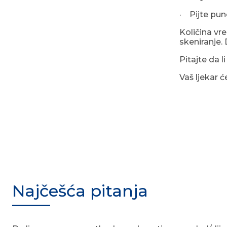
· Pijte puno
Količina vr
skeniranje. 
Pitajte da l
Vaš ljekar 
Najčešća pitanja