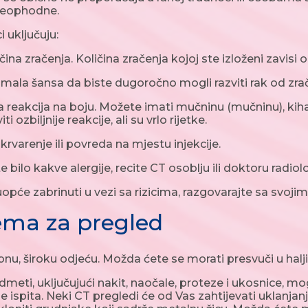
neophodne.
i uključuju:
ina zračenja. Količina zračenja kojoj ste izloženi zavisi od 
mala šansa da biste dugoročno mogli razviti rak od zrač
a reakcija na boju. Možete imati mučninu (mučninu), kihan
i ozbiljnije reakcije, ali su vrlo rijetke.
 krvarenje ili povreda na mjestu injekcije.
bilo kakve alergije, recite CT osoblju ili doktoru radiolo
opće zabrinuti u vezi sa rizicima, razgovarajte sa svojim
ema za pregled
nu, široku odjeću. Možda ćete se morati presvuči u halj
meti, uključujući nakit, naočale, proteze i ukosnice, mogu
je ispita. Neki CT pregledi će od Vas zahtijevati uklanja