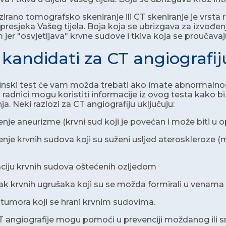
irano tomografsko skeniranje ili CT skeniranje je vrsta 
resjeka Vašeg tijela. Boja koja se ubrizgava za izvođen
 jer "osvjetljava" krvne sudove i tkiva koja se proučavaj
 kandidati za CT angiografij
nski test će vam možda trebati ako imate abnormalnost
radnici mogu koristiti informacije iz ovog testa kako bi sa
nja. Neki razlozi za CT angiografiju uključuju:
nje aneurizme (krvni sud koji je povećan i može biti u 
nje krvnih sudova koji su suženi usljed ateroskleroze (
aciju krvnih sudova oštećenih ozljedom
k krvnih ugrušaka koji su se možda formirali u venama v
tumora koji se hrani krvnim sudovima.
T angiografije mogu pomoći u prevenciji moždanog ili 