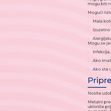
mogu biti 
Mogući rizic
· Mala količ
· Izuzetno 
· Alergijsk
Mogu se javit
· Infekcija,
· Ako imate 
· Ako ste u
Pripr
Nosite udob
Metalni pred
uklonite pri