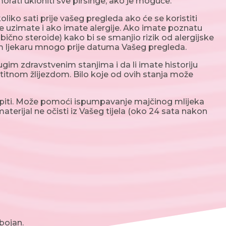
orati ukloniti sve pirsinge, ako je moguće.
liko sati prije vašeg pregleda ako će se koristiti
oje uzimate i ako imate alergije. Ako imate poznatu
obično steroide) kako bi se smanjio rizik od alergijske
vom ljekaru mnogo prije datuma Vašeg pregleda.
gim zdravstvenim stanjima i da li imate historiju
 štitnom žlijezdom. Bilo koje od ovih stanja može
stupiti. Može pomoći ispumpavanje majčinog mlijeka
aterijal ne očisti iz Vašeg tijela (oko 24 sata nakon
zbojan.