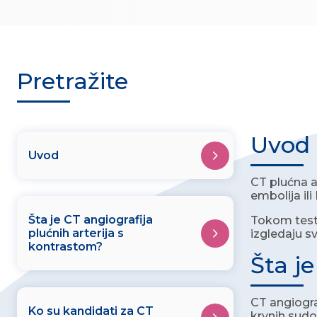
Pretražite
Uvod
Uvod
CT plućna a
embolija ili
Šta je CT angiografija
Tokom testa 
plućnih arterija s
izgledaju sv
kontrastom?
Šta j
CT angiogra
Ko su kandidati za CT
krvnih sudov